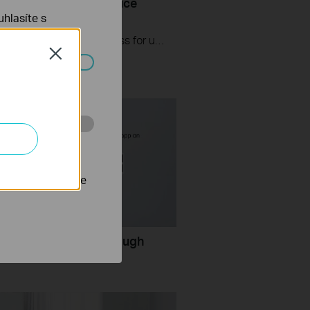
 Setup OneMesh Service
 Web Browser
hlasíte s
This video will show you the process for using the web browser of your computer to setup TP-Link's OneMesh service.
Close
ch systémech
 stránkách za
nastavit, aby se
nstallation Guide through
APP