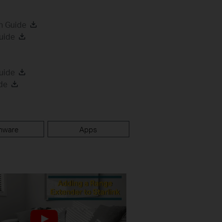
n Guide
uide
uide
de
mware
Apps