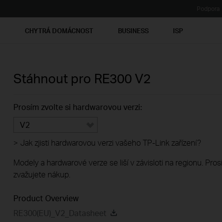
Podpora
Ť
CHYTRÁ DOMÁCNOST
BUSINESS
ISP
Stáhnout pro
RE300
V2
Prosím zvolte si hardwarovou verzi:
V2
>
Jak zjisti hardwarovou verzi vašeho TP-Link zařízení?
Modely a hardwarové verze se liší v závisloti na regionu. Pro
zvažujete nákup.
Product Overview
RE300(EU)_V2_Datasheet