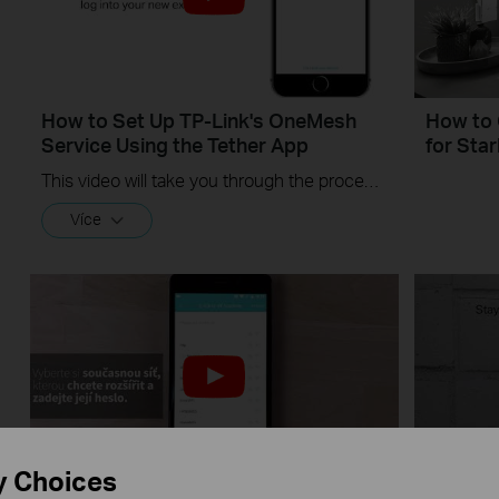
How to Set Up TP-Link's OneMesh
How to 
Service Using the Tether App
for Star
This video will take you through the process of setting up TP-Link OneMesh using a mobile device and our Tether app.
Více
y Choices