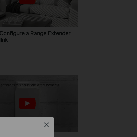
Configure a Range Extender
link
Close