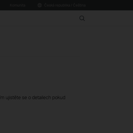
Komunita
Česká republika / Čeština
Search
sím ujistěte se o detailech pokud