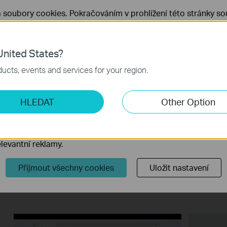
Wi-Fi Guru: Nastavení extenderu
How to
pomocí aplikace TP-Link Tether
using a
 soubory cookies. Pokračováním v prohlížení této stránky sou
 cookies.
Již nezobrazovat
Zjistit více
.
Wi-Fi Guru: Nastavení extenderu pomocí aplikace TP-Link Tether
Více
Více
nited States?
 nezbytné pro fungování webových stránek a nelze je ve vaši
ucts, events and services for your region.
ketingové cookies
HLEDAT
Other Option
o nám umožňují analyzovat vaše aktivity na našich webových
přizpůsobení jejich funkčnosti.
ory cookie mohou prostřednictvím našich webových stránek 
levantní reklamy.
Přijmout všechny cookies
Uložit nastavení
RE300 Installation Guide through
RE300 I
WPS Button
Tether 