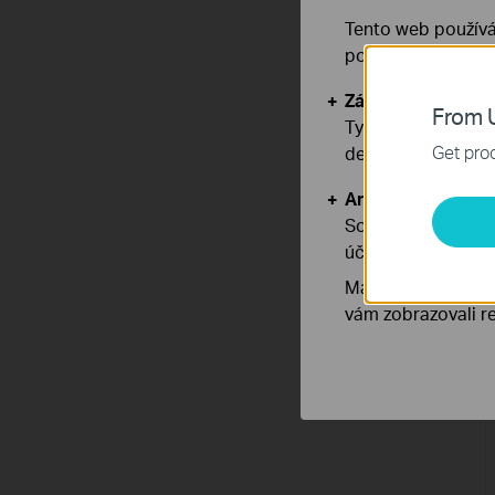
Tento web používá
používáním našich
Základní cookies
From U
Tyto cookies jsou
Get prod
deaktivovat.
Analytické a mar
Soubory cookie pr
účelem zlepšení a 
Marketingové soub
vám zobrazovali re