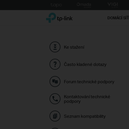
Click
to
TP-Link, Reliably Smart
skip
DOMÁCÍ SÍ
the
navigation
bar
Ke stažení
Často kladené dotazy
Forum technické podpory
Kontaktování technické
podpory
Seznam kompatibility