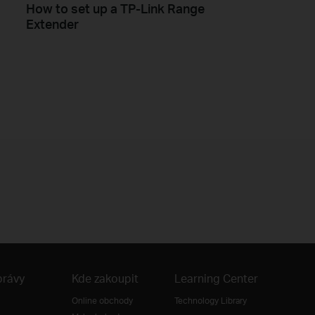
How to set up a TP-Link Range
Extender
právy
Kde zakoupit
Learning Center
Online obchody
Technology Library