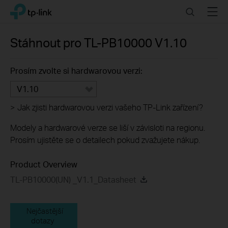
Click
Search
Menu
TP-Link, Reliably Smart
to
skip
the
Stáhnout pro
TL-PB10000
V1.10
navigation
bar
Prosím zvolte si hardwarovou verzi:
V1.10
>
Jak zjisti hardwarovou verzi vašeho TP-Link zařízení?
Modely a hardwarové verze se liší v závisloti na regionu.
Prosím ujistěte se o detailech pokud zvažujete nákup.
Product Overview
TL-PB10000(UN) _V1.1_Datasheet
Nejčastější
dotazy