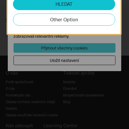
HLEDAT
Soubory cookie pro nám umožňují analyzovat vaše
aktivity na našich webových stránkách za účelem
zlepšení a přizpůsobení jejich funkčnosti.
Sledujte nás
Other Option
Marketingové soubory cookie mohou prostřednictvím
našich webových stránek nastavit, aby se vám
zobrazovali relevantní reklamy.
Přijmout všechny cookies
Uložit nastavení
O nás
Tiskové zprávy
Profil společnosti
Novinky
O nás
Ocenění
Kontaktujte nás
Bezpečnostní poradenství
Zásady ochrany osobních údajů
Blog
Kariéra
Zásady používání souborů cookie
Kde zakoupit
Learning Center