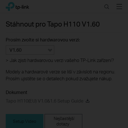
Click
Search
Menu
TP-Link, Reliably Smart
to
skip
the
Stáhnout pro
Tapo H110
V1.60
navigation
bar
Prosím zvolte si hardwarovou verzi:
V1.60
>
Jak zjisti hardwarovou verzi vašeho TP-Link zařízení?
Modely a hardwarové verze se liší v závisloti na regionu.
Prosím ujistěte se o detailech pokud zvažujete nákup.
Dokument
Tapo H110(EU) V1.0&1.6 Setup Guide
Nejčastější
Setup Video
dotazy