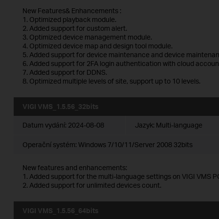
New Features& Enhancements :
1. Optimized playback module.
2. Added support for custom alert.
3. Optimized device management module.
4. Optimized device map and design tool module.
5. Added support for device maintenance and device maintenan
6. Added support for 2FA login authentication with cloud accoun
7. Added support for DDNS.
8. Optimized multiple levels of site, support up to 10 levels.
VIGI VMS_1.5.56_32bits
Datum vydání:
2024-08-08
Jazyk:
Multi-language
Operační systém: Windows 7/10/11/Server 2008 32bits
New features and enhancements:
1. Added support for the multi-language settings on VIGI VMS PC
2. Added support for unlimited devices count.
VIGI VMS_1.5.56_64bits