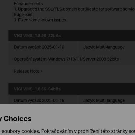
Enhancements
1. Upgraded the SSL/TLS domain certificate for software servic
Bug Fixes
1. Fixed some known issues.
VIGI VMS_1.8.56_32bits
Datum vydání:
2025-01-16
Jazyk:
Multi-language
Operační systém: Windows 7/10/11/Server 2008 32bits
Release Note >
VIGI VMS_1.8.56_64bits
Datum vydání:
2025-01-16
Jazyk:
Multi-language
Operační systém: Windows 7/10/11/Server 2008 64bits
y Choices
Release Note >
 soubory cookies. Pokračováním v prohlížení této stránky sou