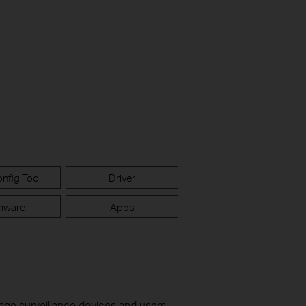
nfig Tool
Driver
mware
Apps
nage surveillance devices and users