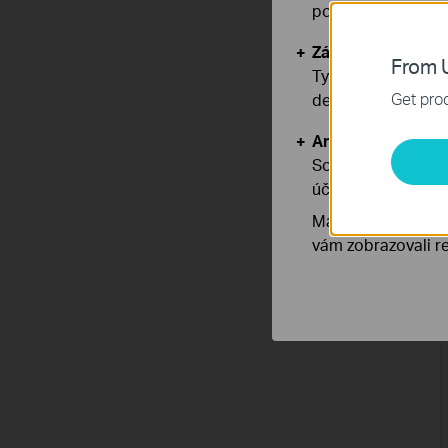
používáním našich
Základní cookies
From U
Tyto cookies jsou
Get prod
deaktivovat.
Analytické a mar
Soubory cookie pr
účelem zlepšení a 
Marketingové soub
vám zobrazovali re