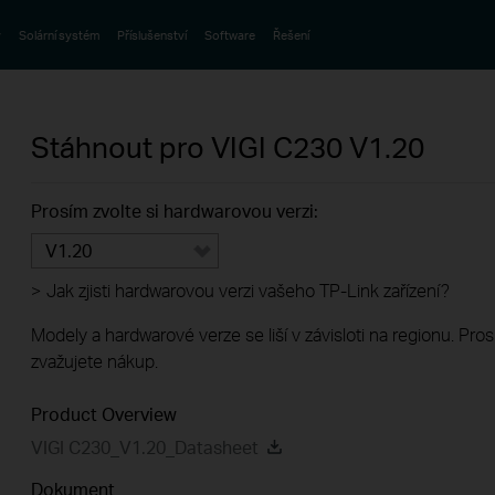
y
Solární systém
Příslušenství
Software
Řešení
Stáhnout pro
VIGI C230
V1.20
Prosím zvolte si hardwarovou verzi:
V1.20
>
Jak zjisti hardwarovou verzi vašeho TP-Link zařízení?
Modely a hardwarové verze se liší v závisloti na regionu. Pro
zvažujete nákup.
Product Overview
VIGI C230_V1.20_Datasheet
Dokument