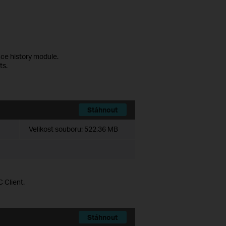
ce history module.
ts.
Stáhnout
Velikost souboru:
522.36 MB
 Client.
Stáhnout