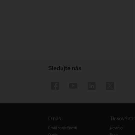
Sledujte nás
O nás
Tiskové zp
Profil společnosti
Novinky
O nás
Blog