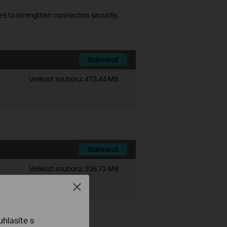
es to strengthen connection security.
Stáhnout
Velikost souboru:
473.44 MB
Stáhnout
Velikost souboru:
536.72 MB
Close
hlasíte s