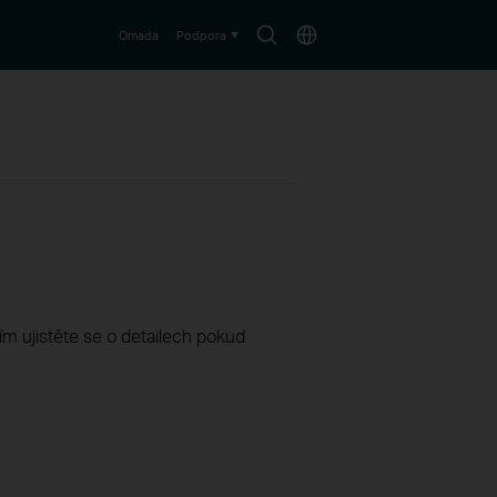
Search
Choose
Omada
Podpora
icon
location
sím ujistěte se o detailech pokud