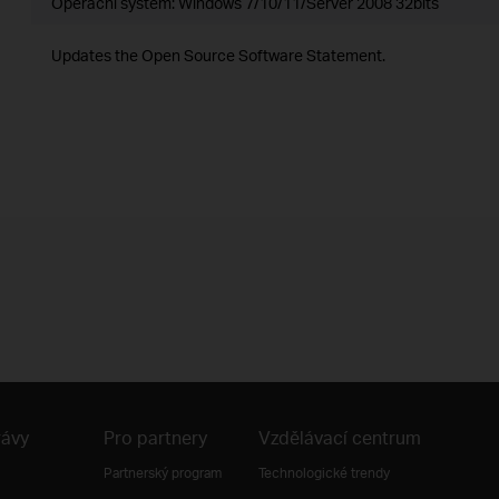
Operační systém: Windows 7/10/11/Server 2008 32bits
Updates the Open Source Software Statement.
rávy
Pro partnery
Vzdělávací centrum
Partnerský program
Technologické trendy