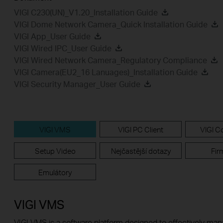
VIGI C230(UN)_V1.20_Installation Guide
VIGI Dome Network Camera_Quick Installation Guide
VIGI App_User Guide
VIGI Wired IPC_User Guide
VIGI Wired Network Camera_Regulatory Compliance
VIGI Camera(EU2_16 Lanuages)_Installation Guide
VIGI Security Manager_User Guide
VIGI VMS
VIGI PC Client
VIGI Co
Setup Video
Nejčastější dotazy
Fir
Emulátory
VIGI VMS
VIGI VMS is a software platform designed to effectively ma