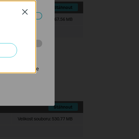
Stáhnout
Close
Velikost souboru:
467.56 MB
ch systémech
 stránkách za
nastavit, aby se
ce history module.
ts.
Stáhnout
Velikost souboru:
530.77 MB