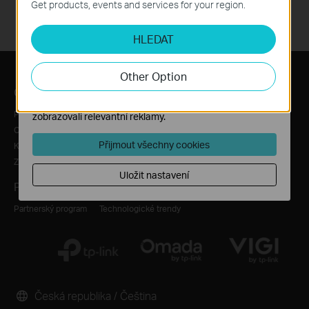
Get products, events and services for your region.
Analytické a marketingové cookies
HLEDAT
Soubory cookie pro nám umožňují analyzovat vaše
aktivity na našich webových stránkách za účelem
zlepšení a přizpůsobení jejich funkčnosti.
Other Option
Marketingové soubory cookie mohou prostřednictvím
O nás
Tiskové zprávy
našich webových stránek nastavit, aby se vám
Profil společnosti
Novinky
zobrazovali relevantní reklamy.
O nás
Blog
Přijmout všechny cookies
Kontaktujte nás
Bezpečnostní poradenství
Zásady ochrany osobních údajů
Uložit nastavení
Pro partnery
Vzdělávací centrum
Partnerský program
Technologické trendy
Česká republika / Čeština