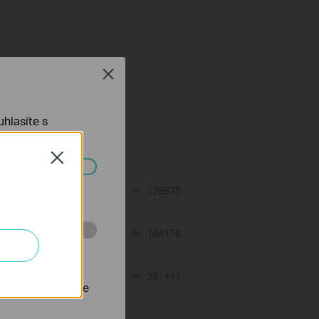
Close
hlasíte s
Close
ch systémech
tch
06-24-2026
129875
views
06-24-2026
184176
views
 stránkách za
10-23-2025
391411
views
nastavit, aby se