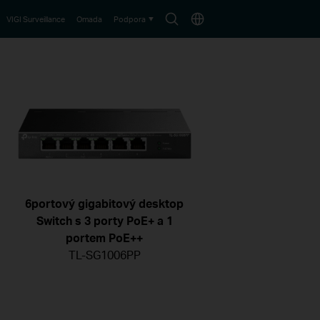
Search
Choose
VIGI Surveillance
Omada
Podpora
icon
location
6portový gigabitový desktop
Switch s 3 porty PoE+ a 1
portem PoE++
TL-SG1006PP