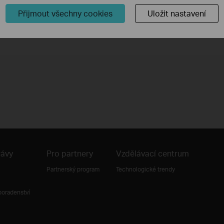
Přijmout všechny cookies
Uložit nastavení
rávy
Pro partnery
Vzdělávací centrum
Partnerský program
Technologické trendy
poradenství