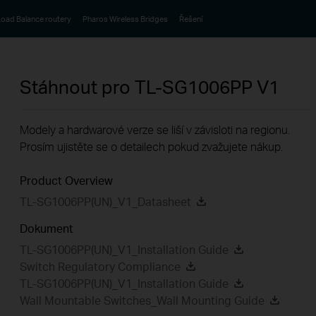
oad Balance routery
Pharos Wireless Bridges
Řešení
Stáhnout pro
TL-SG1006PP
V1
Modely a hardwarové verze se liší v závisloti na regionu.
Prosím ujistěte se o detailech pokud zvažujete nákup.
Product Overview
TL-SG1006PP(UN)_V1_Datasheet
Dokument
TL-SG1006PP(UN)_V1_Installation Guide
Switch Regulatory Compliance
TL-SG1006PP(UN)_V1_Installation Guide
Wall Mountable Switches_Wall Mounting Guide