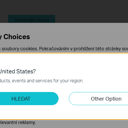
Nejčastější dotazy
y Choices
Feature Filter:
Vše
Odstranění problémů
 soubory cookies. Pokračováním v prohlížení této stránky sou
 cookies.
Již nezobrazovat
Zjistit více
.
FAQ
nited States?
 nezbytné pro fungování webových stránek a nelze je ve vaši
How to Troubleshoot Unstable Internet Issue on Omada Swi
ucts, events and services for your region.
ketingové cookies
How to Troubleshoot No Internet Issue on Omada Switch
HLEDAT
Other Option
o nám umožňují analyzovat vaše aktivity na našich webových
přizpůsobení jejich funkčnosti.
Why my PoE powered device cannot work properly when
ory cookie mohou prostřednictvím našich webových stránek 
connected to the PoE Switch?
levantní reklamy.