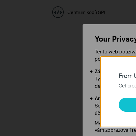
Centrum kódů GPL
Your Privac
Tento web používá
používáním našich
Základní cookies
From U
Tyto cookies jsou
Get prod
deaktivovat.
Analytické a mar
Soubory cookie pr
účelem zlepšení a 
Marketingové soub
vám zobrazovali re