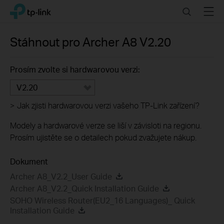
Click
Search
Menu
TP-Link, Reliably Smart
to
skip
the
Stáhnout pro
Archer A8
V2.20
navigation
bar
Prosím zvolte si hardwarovou verzi:
V2.20
>
Jak zjisti hardwarovou verzi vašeho TP-Link zařízení?
Modely a hardwarové verze se liší v závisloti na regionu.
Prosím ujistěte se o detailech pokud zvažujete nákup.
Dokument
Archer A8_V2.2_User Guide
Archer A8_V2.2_Quick Installation Guide
SOHO Wireless Router(EU2_16 Languages)_ Quick
Installation Guide