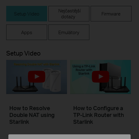
Nejčastější
Setup Video
Firmware
dotazy
Apps
Emulátory
Setup Video
How to Resolve
How to Configure a
Double NAT using
TP-Link Router with
Starlink
Starlink