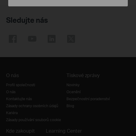
Sledujte nás
O nás
Tiskové zprávy
Profil společnosti
Novinky
O nás
Ocenění
Kontaktujte nás
Bezpečnostní poradenství
Zásady ochrany osobních údajů
Blog
Kariéra
Zásady používání souborů cookie
Kde zakoupit
Learning Center