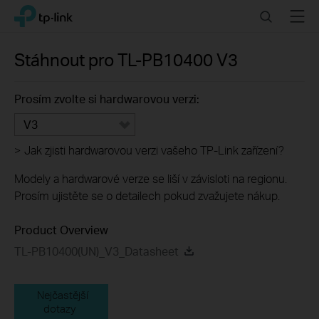
Click
Search
Menu
TP-Link, Reliably Smart
to
skip
the
Stáhnout pro
TL-PB10400
V3
navigation
bar
Prosím zvolte si hardwarovou verzi:
V3
>
Jak zjisti hardwarovou verzi vašeho TP-Link zařízení?
Modely a hardwarové verze se liší v závisloti na regionu.
Prosím ujistěte se o detailech pokud zvažujete nákup.
Product Overview
TL-PB10400(UN)_V3_Datasheet
Nejčastější
dotazy