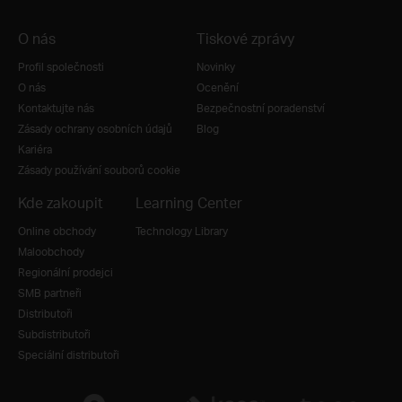
O nás
Tiskové zprávy
Profil společnosti
Novinky
O nás
Ocenění
Kontaktujte nás
Bezpečnostní poradenství
Zásady ochrany osobních údajů
Blog
Kariéra
Zásady používání souborů cookie
Kde zakoupit
Learning Center
Online obchody
Technology Library
Maloobchody
Regionální prodejci
SMB partneři
Distributoři
Subdistributoři
Speciální distributoři