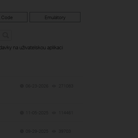
 Code
Emulátory
avky na uživatelskou aplikaci
06-23-2026
271083
views
11-05-2025
114461
views
09-29-2025
39703
views