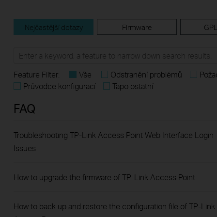
Nejčastější dotazy
Firmware
GPL
Feature Filter:
Vše
Odstranění problémů
Požad
Průvodce konfigurací
Tapo ostatní
FAQ
Troubleshooting TP-Link Access Point Web Interface Login
Issues
How to upgrade the firmware of TP-Link Access Point
How to back up and restore the configuration file of TP-Link