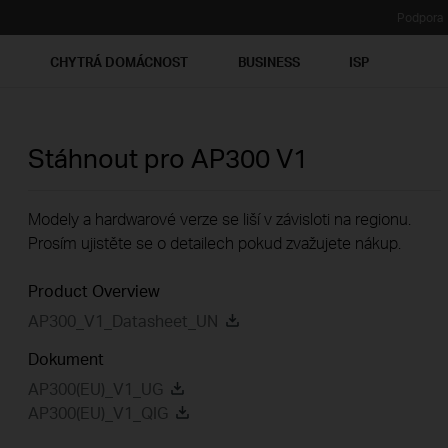
Podpora
Ť
CHYTRÁ DOMÁCNOST
BUSINESS
ISP
Stáhnout pro
AP300
V1
Modely a hardwarové verze se liší v závisloti na regionu.
Prosím ujistěte se o detailech pokud zvažujete nákup.
Product Overview
AP300_V1_Datasheet_UN
Dokument
AP300(EU)_V1_UG
AP300(EU)_V1_QIG