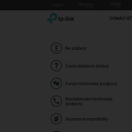
Click
to
TP-Link, Reliably Smart
skip
DOMÁCÍ SÍ
the
navigation
bar
Ke stažení
Často kladené dotazy
Forum technické podpory
Kontaktování technické
podpory
Seznam kompatibility