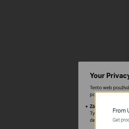
Your Privac
Tento web používá
používáním našich
Základní cookies
From U
Tyto cookies jsou
Get prod
deaktivovat.