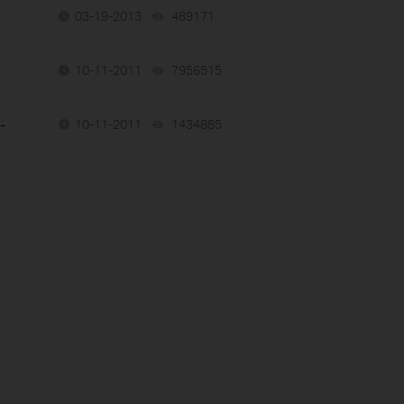
03-19-2013
489171
views
10-11-2011
7956515
views
-
10-11-2011
1434885
views