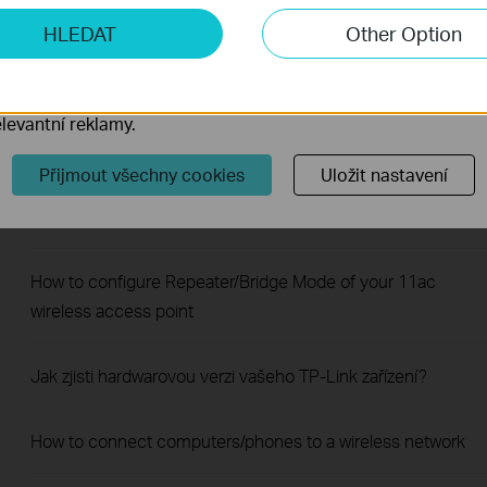
ketingové cookies
HLEDAT
Other Option
o nám umožňují analyzovat vaše aktivity na našich webových
Troubleshooting a Single Device Not Connecting to Your TP-
přizpůsobení jejich funkčnosti.
Link Wireless Network
ory cookie mohou prostřednictvím našich webových stránek 
levantní reklamy.
How to Fix TP-Link Device Domain Name Login Issues
Přijmout všechny cookies
Uložit nastavení
How to Find the Model Number of Your TP-Link Device
How to configure Repeater/Bridge Mode of your 11ac
wireless access point
Jak zjisti hardwarovou verzi vašeho TP-Link zařízení?
How to connect computers/phones to a wireless network