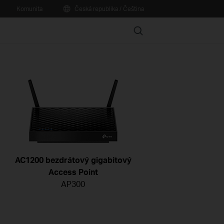
Komunita
Česká republika / Čeština
Search
AC1200 bezdrátový gigabitový
Access Point
AP300