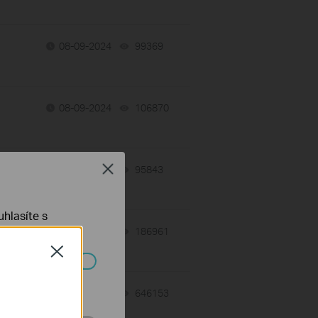
08-09-2024
99369
views
08-09-2024
106870
views
Close
s
06-27-2022
95843
views
hlasíte s
09-21-2020
186961
views
Close
ch systémech
03-12-2020
646153
views