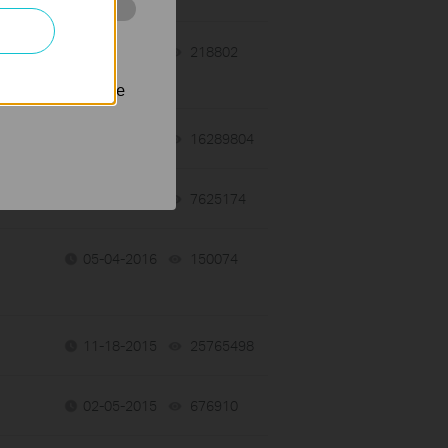
 stránkách za
11-13-2019
218802
views
nastavit, aby se
03-11-2019
16289804
views
01-12-2018
7625174
views
05-04-2016
150074
views
11-18-2015
25765498
views
02-05-2015
676910
views