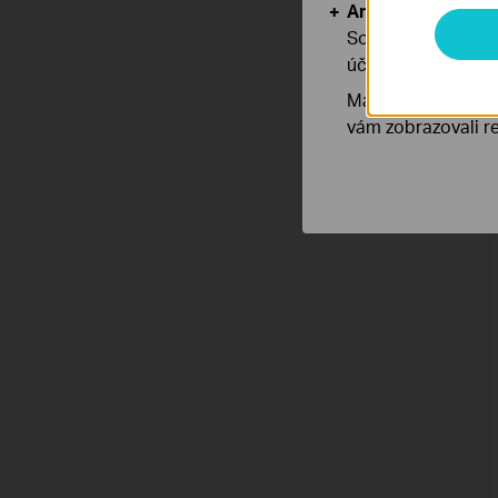
Analytické a mar
Soubory cookie pr
účelem zlepšení a 
Marketingové soub
vám zobrazovali re