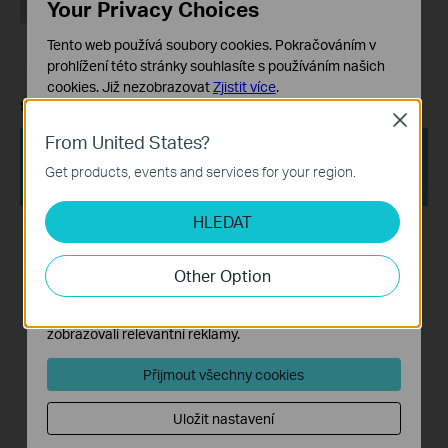
Your Privacy Choices
Tento web používá soubory cookies. Pokračováním v
prohlížení této stránky souhlasíte s používáním našich
cookies.
Již nezobrazovat
Zjistit více
.
Step
2
.
Go to
System
>
Backup
& Restore
.
Close
Základní cookies
From United States?
Tyto cookies jsou nezbytné pro fungování webových
stránek a nelze je ve vašich systémech deaktivovat.
Get products, events and services for your region.
Analytické a marketingové cookies
HLEDAT
Soubory cookie pro nám umožňují analyzovat vaše
aktivity na našich webových stránkách za účelem
zlepšení a přizpůsobení jejich funkčnosti.
Other Option
Marketingové soubory cookie mohou prostřednictvím
našich webových stránek nastavit, aby se vám
zobrazovali relevantní reklamy.
Přijmout všechny cookies
Uložit nastavení