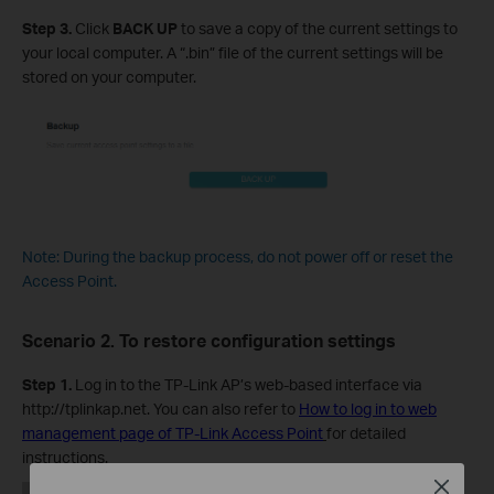
Step
3
.
Click
B
ACK UP
to save a copy of the current settings to
your local computer. A “.bin” file of the current settings will be
stored on your computer.
Note: During the backup process, do not power off or reset the
Access Point.
Scenario 2. To restore configuration settings
Step 1.
Log in to the TP-Link AP’s web-based interface via
http://tplinkap.net. You can also refer to
How to log in to web
management page of TP-Link Access Point
for detailed
instructions.
Close