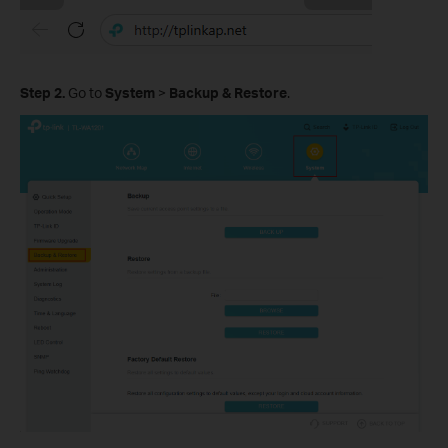
Step
2
.
Go to
System
>
Backup
& Restore
.