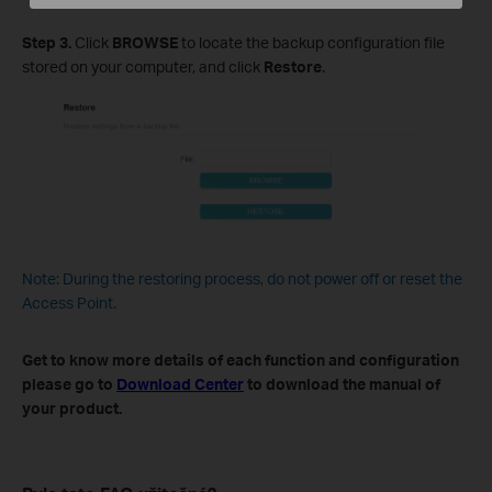
Step
3
.
Click
BROWSE
to locate the backup configuration file
stored on your computer, and click
Restore
.
Note: During the restoring process, do not power off or reset the
Access Point.
Get to know more details of each function and configuration
please go to
Download Center
to download the manual of
your product.