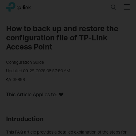
Click
Search
Menu
TP-Link, Reliably Smart
to
skip
the
How to back up and restore the
navigation
configuration file of TP-Link
bar
Access Point
Configuration Guide
Updated 09-29-2025 08:57:50 AM
39896
This Article Applies to:
Introduction
This FAQ article provides a detailed explanation of the steps for