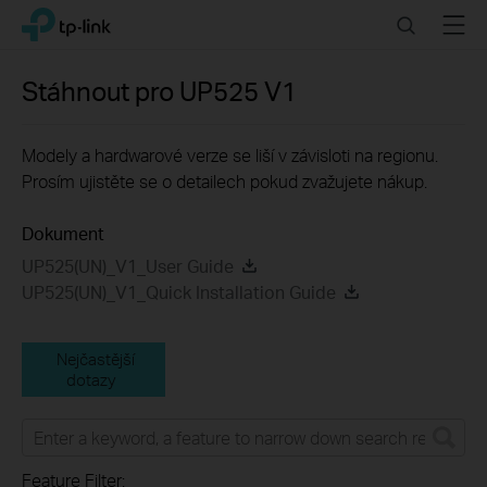
Click
Search
Menu
TP-Link, Reliably Smart
to
skip
the
Stáhnout pro
UP525
V1
navigation
bar
Modely a hardwarové verze se liší v závisloti na regionu.
Prosím ujistěte se o detailech pokud zvažujete nákup.
Dokument
UP525(UN)_V1_User Guide
UP525(UN)_V1_Quick Installation Guide
Nejčastější
dotazy
Feature Filter: