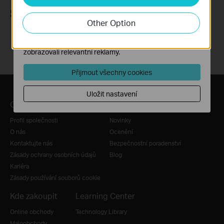
aktivity na našich webových stránkách za účelem
Sledujte nás
zlepšení a přizpůsobení jejich funkčnosti.
Other Option
Marketingové soubory cookie mohou prostřednictvím
našich webových stránek nastavit, aby se vám
zobrazovali relevantní reklamy.
Přijmout všechny cookies
Uložit nastavení
O nás
Tiskové zprávy
Profil společnosti
Novinky
O nás
Ocenění
Kontaktujte nás
Bezpečnostní poradenství
Zásady ochrany osobních údajů
Blog
Kariéra
Zásady používání souborů cookie
Kde zakoupit
Learning Center
Online obchody
Technology Library
Maloobchody