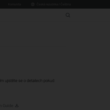
Komunita
Česká republika / Čeština
Search
sím ujistěte se o detailech pokud
n Guide