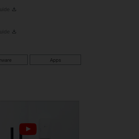
uide
uide
mware
Apps