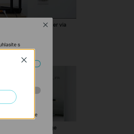
TP-Link Range Extender via
Close
ton (RE500X, etc.)
hlasíte s
Close
ch systémech
 stránkách za
nastavit, aby se
set up a TP-Link Range
r(No music)