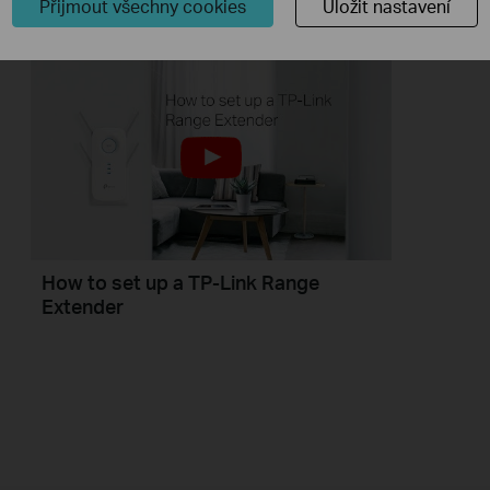
Přijmout všechny cookies
Uložit nastavení
How to set up a TP-Link Range
Extender