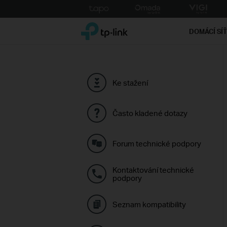
Click
to
TP-Link, Reliably Smart
skip
DOMÁCÍ SÍ
the
navigation
bar
Ke stažení
Často kladené dotazy
Forum technické podpory
Kontaktování technické
podpory
Seznam kompatibility