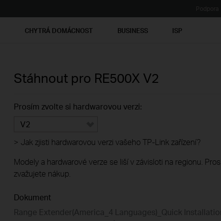
Podpora
Ť
CHYTRÁ DOMÁCNOST
BUSINESS
ISP
Stáhnout pro
RE500X
V2
Prosím zvolte si hardwarovou verzi:
V2
>
Jak zjisti hardwarovou verzi vašeho TP-Link zařízení?
Modely a hardwarové verze se liší v závisloti na regionu. Pro
zvažujete nákup.
Dokument
Range Extender(America_4 Languages)_Quick Installatio