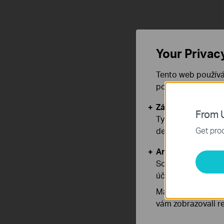
Your Privac
Tento web používá
používáním našich
Základní cookies
From U
Tyto cookies jsou
Get prod
deaktivovat.
Analytické a mar
Soubory cookie pr
účelem zlepšení a 
Marketingové soub
vám zobrazovali re