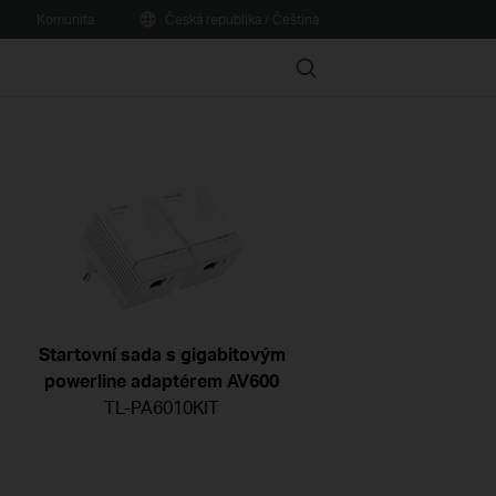
Komunita
Česká republika / Čeština
Search
Startovní sada s gigabitovým
powerline adaptérem AV600
TL-PA6010KIT