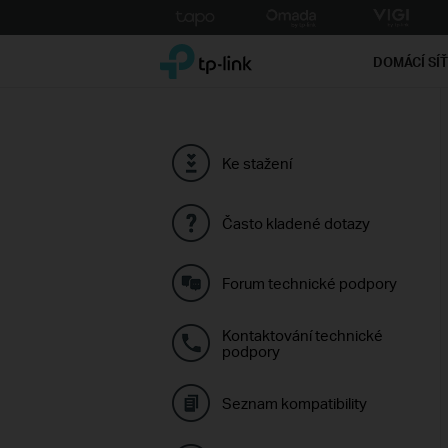
Click
to
TP-Link, Reliably Smart
skip
DOMÁCÍ SÍ
the
navigation
bar
Ke stažení
Často kladené dotazy
Forum technické podpory
Kontaktování technické
podpory
Seznam kompatibility