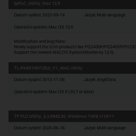
tpPLC_Utility_Mac 12.5
Datum vydání:
2022-09-14
Jazyk:
Multi-language
Operační systém: Mac OS 12.5
Modification and bug fixes:
Newly support the G.hn products like PG2400P/PG2405P/PG120
Support the newest MACOS System(Monterey 12.5)
TL-PA6010KIT(EU)_V1_MAC Utility
Datum vydání:
2013-11-06
Jazyk:
Angličtina
Operační systém: Mac OS X (10.7 or later)
TP PLC Utility_2.3.5940.20_Windows 7/8/8.1/10/11
Datum vydání:
2026-06-16
Jazyk:
Multi-language