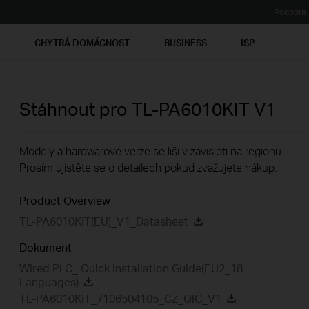
Podpora
Ť
CHYTRÁ DOMÁCNOST
BUSINESS
ISP
Stáhnout pro
TL-PA6010KIT
V1
Modely a hardwarové verze se liší v závisloti na regionu.
Prosím ujistěte se o detailech pokud zvažujete nákup.
Product Overview
TL-PA6010KIT(EU)_V1_Datasheet
Dokument
Wired PLC_ Quick Installation Guide(EU2_18
Languages)
TL-PA6010KIT_7106504105_CZ_QIG_V1