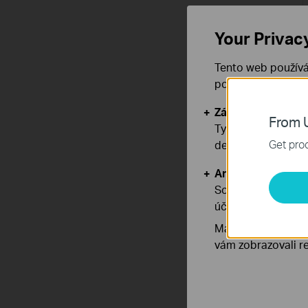
Your Privac
Tento web používá
používáním našich
Základní cookies
From U
Tyto cookies jsou
Get prod
deaktivovat.
Analytické a mar
Soubory cookie pr
účelem zlepšení a 
Marketingové soub
vám zobrazovali re