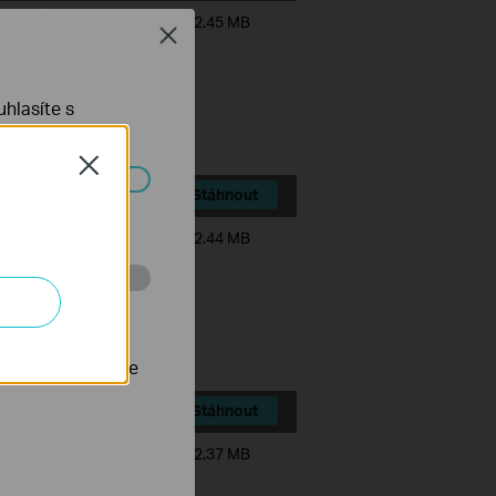
Velikost souboru:
72.45 MB
Close
hlasíte s
Close
Stáhnout
ch systémech
Velikost souboru:
72.44 MB
 stránkách za
nastavit, aby se
Stáhnout
Velikost souboru:
72.37 MB