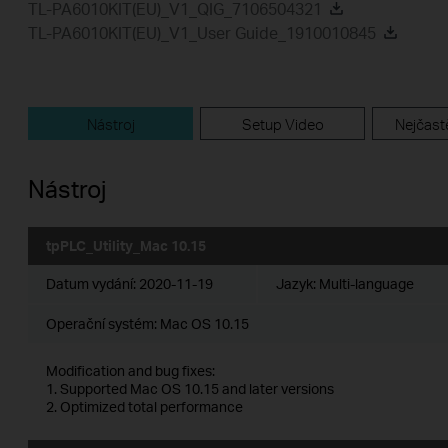
TL-PA6010KIT(EU)_V1_QIG_7106504321
TL-PA6010KIT(EU)_V1_User Guide_1910010845
Nástroj
Setup Video
Nejčastě
Nástroj
tpPLC_Utility_Mac 10.15
Datum vydání:
2020-11-19
Jazyk:
Multi-language
Operační systém: Mac OS 10.15
Modification and bug fixes:
1. Supported Mac OS 10.15 and later versions
2. Optimized total performance