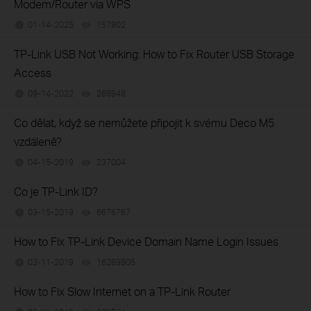
Modem/Router via WPS
01-14-2025
157902
views
TP-Link USB Not Working: How to Fix Router USB Storage
Access
09-14-2022
268948
views
Co dělat, když se nemůžete připojit k svému Deco M5
vzdáleně?
04-15-2019
237004
views
Co je TP-Link ID?
03-15-2019
6676767
views
How to Fix TP-Link Device Domain Name Login Issues
03-11-2019
16289805
views
How to Fix Slow Internet on a TP-Link Router