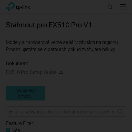
Click
Search
Menu
TP-Link, Reliably Smart
to
skip
the
Stáhnout pro
EX510 Pro
V1
navigation
bar
Modely a hardwarové verze se liší v závisloti na regionu.
Prosím ujistěte se o detailech pokud zvažujete nákup.
Dokument
EX510 Pro Setup Guide
Nejčastější
dotazy
Feature Filter:
Vše