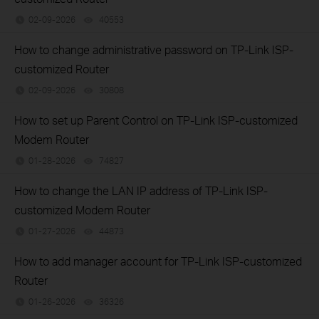
02-09-2026
40553
views
How to change administrative password on TP-Link ISP-
customized Router
02-09-2026
30808
views
How to set up Parent Control on TP-Link ISP-customized
Modem Router
01-28-2026
74827
views
How to change the LAN IP address of TP-Link ISP-
customized Modem Router
01-27-2026
44873
views
How to add manager account for TP-Link ISP-customized
Router
01-26-2026
36326
views