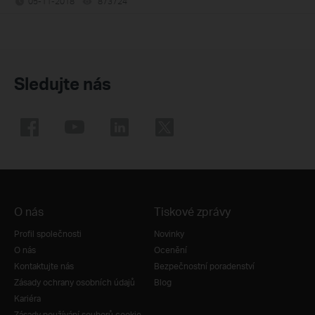
05-11-2018
873724
views
Sledujte nás
O nás
Tiskové zprávy
Profil společnosti
Novinky
O nás
Ocenění
Kontaktujte nás
Bezpečnostní poradenství
Zásady ochrany osobních údajů
Blog
Kariéra
Zásady používání souborů cookie