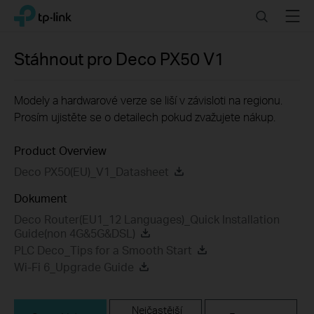
Click
Search
Menu
TP-Link, Reliably Smart
to
skip
the
Stáhnout pro
Deco PX50
V1
navigation
bar
Modely a hardwarové verze se liší v závisloti na regionu.
Prosím ujistěte se o detailech pokud zvažujete nákup.
Product Overview
Deco PX50(EU)_V1_Datasheet
Dokument
Deco Router(EU1_12 Languages)_Quick Installation
Guide(non 4G&5G&DSL)
PLC Deco_Tips for a Smooth Start
Wi-Fi 6_Upgrade Guide
Nejčastější