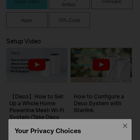
Setup Video
Firmware
dotazy
Apps
GPL Code
Setup Video
【Deco】How to Set
How to Configure a
Up a Whole Home
Deco System with
Powerline Mesh Wi-Fi
Starlink
System (Take Deco
PX50 as Example)
Close
Your Privacy Choices