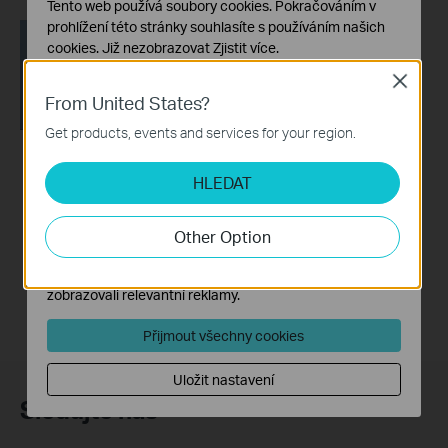
Tento web používá soubory cookies. Pokračováním v
prohlížení této stránky souhlasíte s používáním našich
cookies.
Již nezobrazovat
Zjistit více
.
Close
Základní cookies
From United States?
Tyto cookies jsou nezbytné pro fungování webových
stránek a nelze je ve vašich systémech deaktivovat.
Get products, events and services for your region.
Analytické a marketingové cookies
How to Resolve
HLEDAT
Soubory cookie pro nám umožňují analyzovat vaše
Double NAT using
aktivity na našich webových stránkách za účelem
Starlink
zlepšení a přizpůsobení jejich funkčnosti.
Other Option
Marketingové soubory cookie mohou prostřednictvím
našich webových stránek nastavit, aby se vám
zobrazovali relevantní reklamy.
Přijmout všechny cookies
Uložit nastavení
Sledujte nás