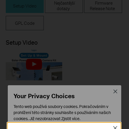
Nejčastější
Firmware
Setup Video
dotazy
Release Note
GPL Code
Setup Video
Close
How to Set Up and
Your Privacy Choices
Mount Your Tapo
Solar-Powered
Tento web používá soubory cookies. Pokračováním v
Security Camera Kit
prohlížení této stránky souhlasíte s používáním našich
| Tapo C425 KIT V2 &
cookies.
Již nezobrazovat
Zjistit více
.
TC85 KIT
Close
Základní cookies