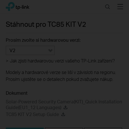
Click
Search
Menu
TP-Link, Reliably Smart
to
skip
the
Stáhnout pro
TC85 KIT
V2
navigation
bar
Prosím zvolte si hardwarovou verzi:
V2
>
Jak zjisti hardwarovou verzi vašeho TP-Link zařízení?
Modely a hardwarové verze se liší v závisloti na regionu.
Prosím ujistěte se o detailech pokud zvažujete nákup.
Dokument
Solar-Powered Security Camera(KIT)_Quick Installation
Guide(EU1_12 Languages)
TC85 KIT V2 Setup Guide