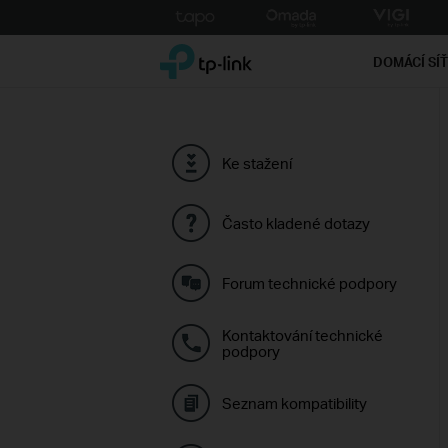
Click
to
TP-Link, Reliably Smart
skip
DOMÁCÍ SÍ
the
navigation
bar
Ke stažení
Často kladené dotazy
Forum technické podpory
Kontaktování technické
podpory
Seznam kompatibility