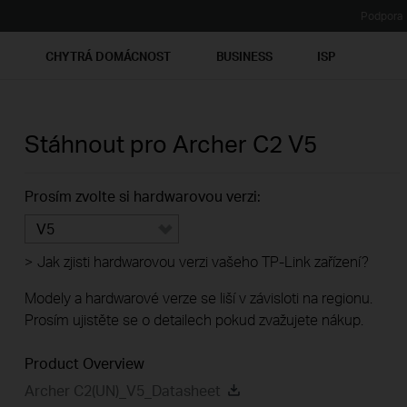
Podpora
Ť
CHYTRÁ DOMÁCNOST
BUSINESS
ISP
Stáhnout pro
Archer C2
V5
Prosím zvolte si hardwarovou verzi:
V5
>
Jak zjisti hardwarovou verzi vašeho TP-Link zařízení?
Modely a hardwarové verze se liší v závisloti na regionu.
Prosím ujistěte se o detailech pokud zvažujete nákup.
Product Overview
Archer C2(UN)_V5_Datasheet