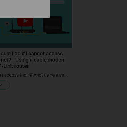
uld I do if I cannot access
ernet? - Using a cable modem
P-Link router
If you can’t access the internet using a cable modem and TP-Link router, follow this video step by step to solve your problem.