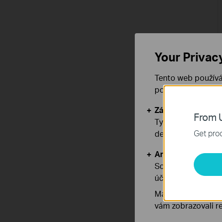
Your Privac
Tento web používá
používáním našich
Základní cookies
From U
Tyto cookies jsou
Get prod
deaktivovat.
Analytické a mar
Soubory cookie pr
účelem zlepšení a 
Marketingové soub
vám zobrazovali re