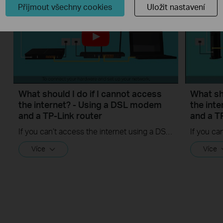
Přijmout všechny cookies
Uložit nastavení
What should I do if I cannot access
What sho
the internet? - Using a DSL modem
the int
and a TP-Link router
and a T
If you can’t access the internet using a DSL modem and TP-Link router, this video can help you solve the problem.
Více
Více