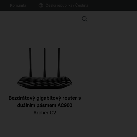
Komunita
Česká republika / Čeština
Search
Bezdrátový gigabitový router s
duálním pásmem AC900
Archer C2