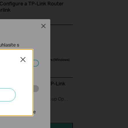
Configure a TP-Link Router
rlink
Close
hlasíte s
Close
ch systémech
Set up OpenVPN on TP-Link
s Windows
 stránkách za
This video will show you how to set up OpenVPN on a TP-Link Wi-Fi router. For more information, visit www.tp-link.com/support.
nastavit, aby se