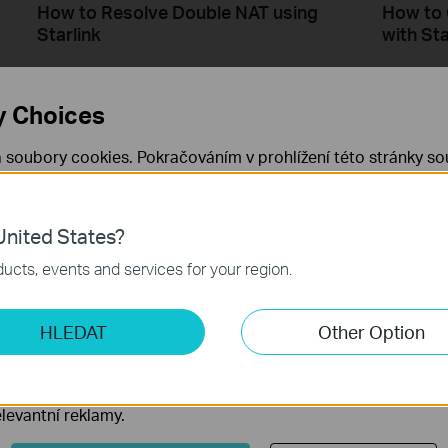
How to Resolve Double NAT using
How to 
Starlink
with Sta
y Choices
 soubory cookies. Pokračováním v prohlížení této stránky sou
 cookies.
Již nezobrazovat
Zjistit více
.
nited States?
 nezbytné pro fungování webových stránek a nelze je ve vaši
ucts, events and services for your region.
How to Set up Address Reservation
How to 
ketingové cookies
on TP-Link Routers Windows
Router
HLEDAT
Other Option
o nám umožňují analyzovat vaše aktivity na našich webových
This video will show you how to set up Address Reservation on TP-Link routers.
přizpůsobení jejich funkčnosti.
Více
Více
ory cookie mohou prostřednictvím našich webových stránek 
levantní reklamy.