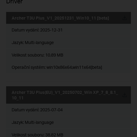
Driver
Archer T3U Plus_V1_20251231_Win10_11 [beta]
Datum vydání:
2025-12-31
Jazyk:
Multi-language
Velikost souboru:
10.89 MB
Operační systém: win10x86x64,win11x64[beta]
Archer T3U Plus(EU)_V1_20250702_Win XP_7_8_8.1_
10_11
Datum vydání:
2025-07-04
Jazyk:
Multi-language
Velikost souboru:
38.82 MB