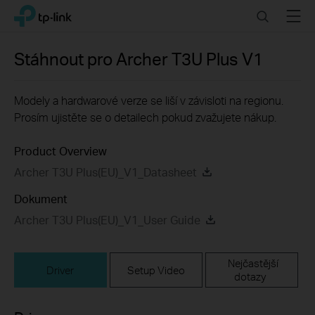
Click
Search
Menu
TP-Link, Reliably Smart
to
skip
the
Stáhnout pro
Archer T3U Plus
V1
navigation
bar
Modely a hardwarové verze se liší v závisloti na regionu.
Prosím ujistěte se o detailech pokud zvažujete nákup.
Product Overview
Archer T3U Plus(EU)_V1_Datasheet
Dokument
Archer T3U Plus(EU)_V1_User Guide
Nejčastější
Driver
Setup Video
dotazy