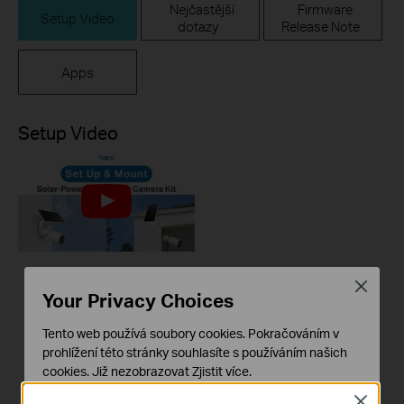
Nejčastější
Firmware
Setup Video
dotazy
Release Note
Apps
Setup Video
Close
How to Set Up and
Your Privacy Choices
Mount Your Tapo
Solar-Powered
Tento web používá soubory cookies. Pokračováním v
Security Camera Kit
prohlížení této stránky souhlasíte s používáním našich
| Tapo C425 KIT V2 &
cookies.
Již nezobrazovat
Zjistit více
.
TC85 KIT
Close
Základní cookies