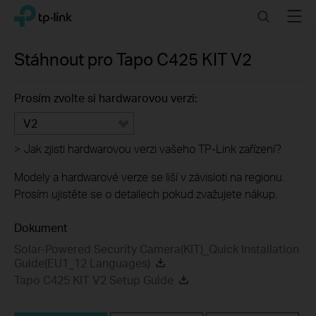
Click
Search
Menu
TP-Link, Reliably Smart
to
skip
the
Stáhnout pro
Tapo C425 KIT
V2
navigation
bar
Prosím zvolte si hardwarovou verzi:
V2
>
Jak zjisti hardwarovou verzi vašeho TP-Link zařízení?
Modely a hardwarové verze se liší v závisloti na regionu.
Prosím ujistěte se o detailech pokud zvažujete nákup.
Dokument
Solar-Powered Security Camera(KIT)_Quick Installation
Guide(EU1_12 Languages)
Tapo C425 KIT V2 Setup Guide