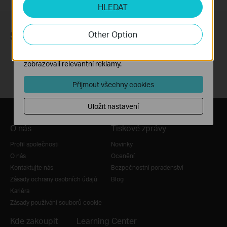
HLEDAT
Soubory cookie pro nám umožňují analyzovat vaše
aktivity na našich webových stránkách za účelem
zlepšení a přizpůsobení jejich funkčnosti.
Sledujte nás
Other Option
Marketingové soubory cookie mohou prostřednictvím
našich webových stránek nastavit, aby se vám
zobrazovali relevantní reklamy.
Přijmout všechny cookies
Uložit nastavení
O nás
Tiskové zprávy
Profil společnosti
Novinky
O nás
Ocenění
Kontaktujte nás
Bezpečnostní poradenství
Zásady ochrany osobních údajů
Blog
Kariéra
Zásady používání souborů cookie
Kde zakoupit
Learning Center