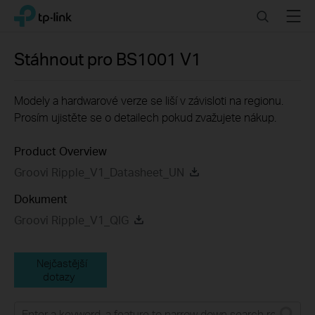
Click
Search
Menu
TP-Link, Reliably Smart
to
skip
the
Stáhnout pro
BS1001
V1
navigation
bar
Modely a hardwarové verze se liší v závisloti na regionu.
Prosím ujistěte se o detailech pokud zvažujete nákup.
Product Overview
Groovi Ripple_V1_Datasheet_UN
Dokument
Groovi Ripple_V1_QIG
Nejčastější
dotazy