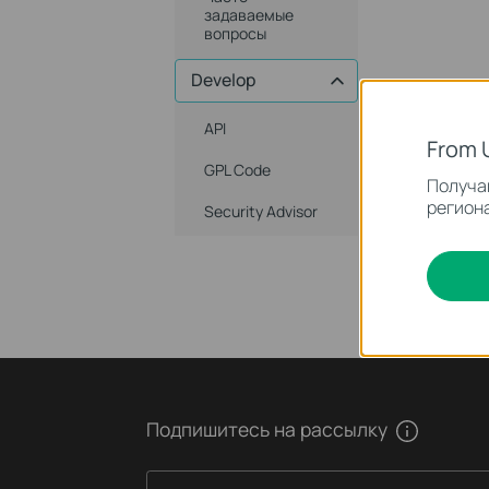
задаваемые
вопросы
Develop
API
From 
GPL Code
Получай
региона
Security Advisor
Подпишитесь на рассылку