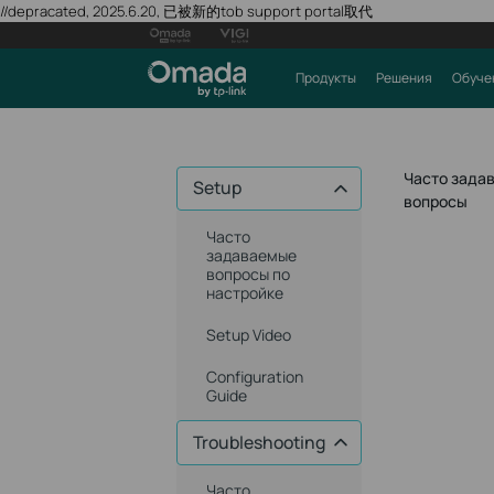
//depracated, 2025.6.20, 已被新的tob support portal取代
Продукты
Решения
Обуче
Часто зада
Setup
вопросы
Часто
задаваемые
вопросы по
настройке
Setup Video
Configuration
Guide
Troubleshooting
Часто