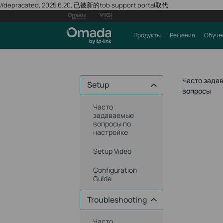
//depracated, 2025.6.20, 已被新的tob support portal取代
Продукты
Решения
Обуче
Часто зада
Setup
вопросы
Часто
задаваемые
вопросы по
настройке
Setup Video
Configuration
Guide
Troubleshooting
Часто