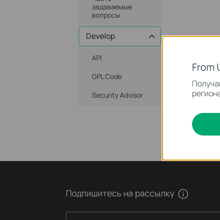
задаваемые
вопросы
Develop
API
From 
GPL Code
Получай
региона
Security Advisor
Подпишитесь на рассылку