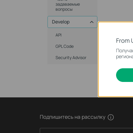
задаваемые
вопросы
Develop
API
From 
GPL Code
Получай
региона
Security Advisor
Подпишитесь на рассылку