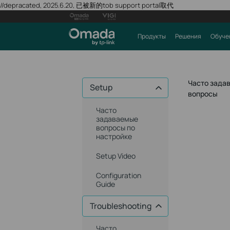
//depracated, 2025.6.20, 已被新的tob support portal取代
Продукты
Решения
Обуче
Часто зада
Setup
вопросы
Часто
задаваемые
вопросы по
настройке
Setup Video
Configuration
Guide
Troubleshooting
Часто