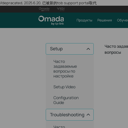
//depracated, 2025.6.20, 已被新的tob support portal取代
Продукты
Решения
Обуче
Часто зада
Setup
вопросы
Часто
задаваемые
вопросы по
настройке
Setup Video
Configuration
Guide
Troubleshooting
Часто