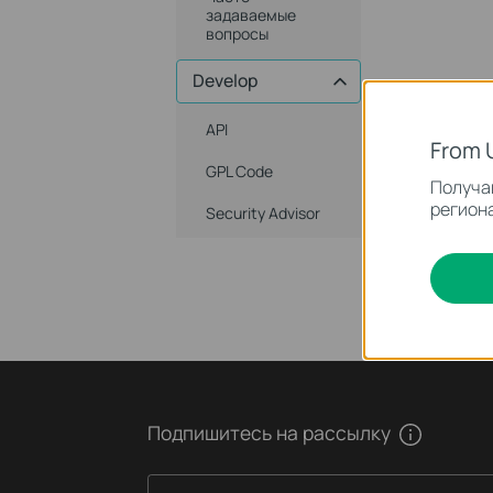
задаваемые
вопросы
Develop
API
From 
GPL Code
Получай
региона
Security Advisor
Подпишитесь на рассылку