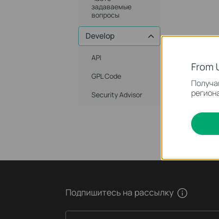
задаваемые
вопросы
Develop
API
From 
GPL Code
Получай
региона
Security Advisor
Подпишитесь на рассылку