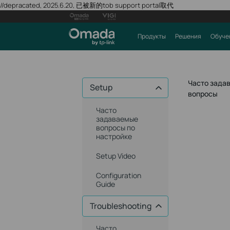
//depracated, 2025.6.20, 已被新的tob support portal取代
Продукты
Решения
Обуче
Часто зада
Setup
вопросы
Часто
задаваемые
вопросы по
настройке
Setup Video
Configuration
Guide
Troubleshooting
Часто