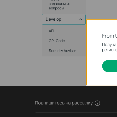
задаваемые
вопросы
Develop
API
From 
GPL Code
Получай
региона
Security Advisor
Подпишитесь на рассылку