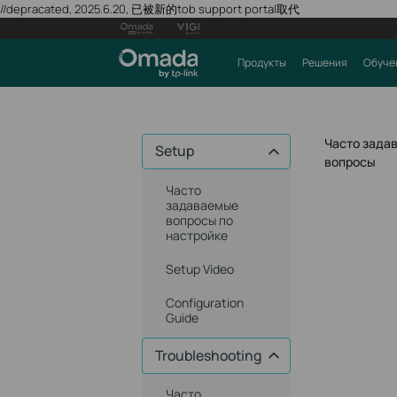
//depracated, 2025.6.20, 已被新的tob support portal取代
Продукты
Решения
Обуче
Часто зада
Setup
вопросы
Часто
задаваемые
вопросы по
настройке
Setup Video
Configuration
Guide
Troubleshooting
Часто