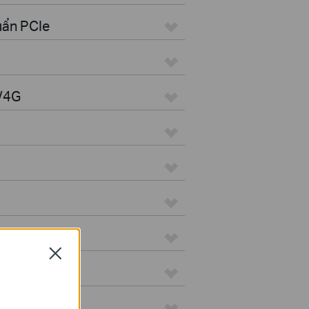
uẩn PCIe
G/4G
i-Fi
Close