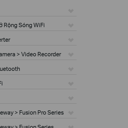
Mở Rộng Sóng WiFi
rter
amera > Video Recorder
luetooth
Fi
eway > Fusion Pro Series
eway > Fusion Series