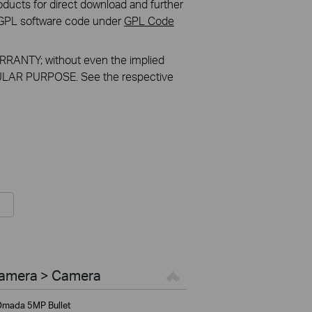
ducts for direct download and further
in GPL software code under
GPL Code
RANTY; without even the implied
LAR PURPOSE. See the respective
Camera > Camera
mada 5MP Bullet