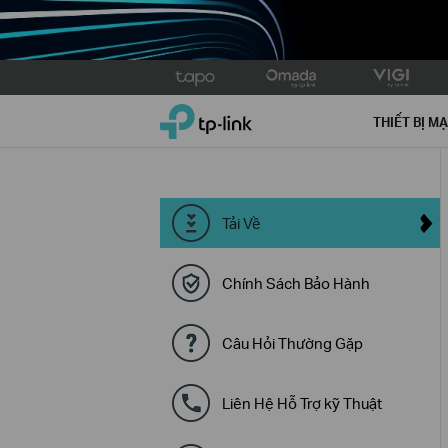
Click
to
TP-Link, Reliably Smart
skip
THIẾT BỊ M
the
navigation
bar
Tải Về
Chính Sách Bảo Hành
Câu Hỏi Thường Gặp
Liên Hệ Hỗ Trợ kỹ Thuật