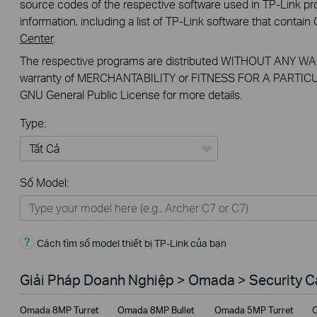
source codes of the respective software used in TP-Link pro
information, including a list of TP-Link software that conta
Center
.
The respective programs are distributed WITHOUT ANY WAR
warranty of MERCHANTABILITY or FITNESS FOR A PARTICU
GNU General Public License for more details.
Type:
Tất Cả
Số Model:
Thiết Bị Mạng
Nhà Thông Minh
Cách tìm số model thiết bị TP-Link của bạn
Giải Pháp Doanh Nghiệp
Dịch Vụ Viễn Thông
Giải Pháp Doanh Nghiệp > Omada > Security 
Omada 8MP Turret
Omada 8MP Bullet
Omada 5MP Turret
O