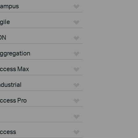
 Campus
gile
ON
Aggregation
Access Max
dustrial
ccess Pro
Access