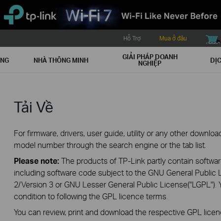
Hỗ Trợ
Mua ở đâu
buy icon
GIẢI PHÁP DOANH
ẠNG
NHÀ THÔNG MINH
DỊC
NGHIỆP
Tải Về
For firmware, drivers, user guide, utility or any other downl
model number through the search engine or the tab list.
Please note:
The products of TP-Link partly contain softwar
including software code subject to the GNU General Public L
2/Version 3 or GNU Lesser General Public License("LGPL"). 
condition to following the GPL licence terms.
You can review, print and download the respective GPL lice