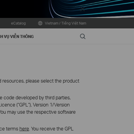
Close
eCatalog
Vietnam / Tiếng Việt Nam
Search
H VỤ VIỄN THÔNG
oad resources, please select the product
e code developed by third parties,
icence (“GPL“), Version 1/Version
You may use the respective software
nce terms
here
. You receive the GPL