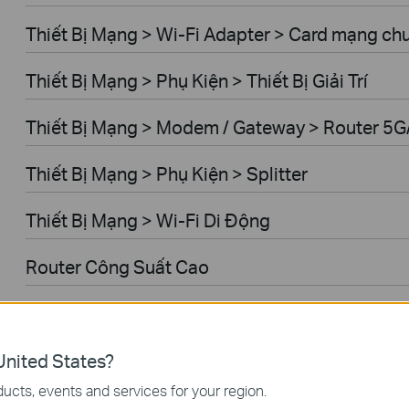
Thiết Bị Mạng > Wi-Fi Adapter > Card mạng ch
Thiết Bị Mạng > Phụ Kiện > Thiết Bị Giải Trí
Thiết Bị Mạng > Modem / Gateway > Router 5
Thiết Bị Mạng > Phụ Kiện > Splitter
Thiết Bị Mạng > Wi-Fi Di Động
Router Công Suất Cao
Thiết Bị Mạng > Router Wi-Fi > Tất cả Router W
Ăng Ten
nited States?
ucts, events and services for your region.
Wireless USB Adapters