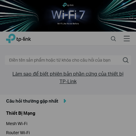
TP-
Link
Search
Close
Click
Search
Menu
TP-Link, Reliably Smart
to
skip
the
navigation
bar
Làm sao để biết phiên bản phần cứng của thiết bị
TP-Link
Câu hỏi thường gặp nhất
Thiết Bị Mạng
Mesh Wi-Fi
Router Wi-Fi