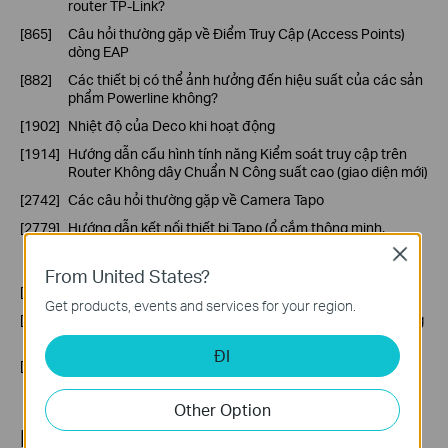
router TP-Link?
[865]
Câu hỏi thường gặp về Điểm Truy Cập (Access Points)
dòng EAP
[882]
Các thiết bị có thể ảnh hưởng đến hiệu suất của các sản
phẩm Powerline không?
[1902]
Nhiệt độ của Deco khi hoạt động
[1914]
Hướng dẫn cấu hình tính năng Kiểm soát truy cập trên
Router Không dây Chuẩn N Công suất cao (giao diện mới)
[2742]
Các câu hỏi thường gặp về Camera Tapo
[2779]
Hướng dẫn kết nối thiết bị Tapo (ổ cắm thông minh,
camera thông minh, bóng đèn thông minh) tới Google
Close
Home
From United States?
[2791]
Hướng dẫn sử dụng Chế độ Riêng tư trên camera Tapo
Get products, events and services for your region.
[2800]
Cách thiết lập Quyền kiểm soát của phụ huynh bằng ứng
dụng TP-Link Tether
ĐI
[4349]
Tại sao tôi nhận được email tiêu đề "Phát hiện lỗ hổng
bảo mật tiềm ẩn trong tài khoản của bạn"?
Other Option
Most visited