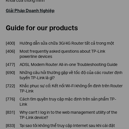
Khóa cửa thông minh
Giải Pháp Doanh Nghiệp
Guide for our products
[400]
Hướng dẫn sửa chữa 3G/4G Router tất cả trong một
[406]
Most frequently asked questions about TP-Link
powerline devices
[477]
ADSL Modem Router All-in-one Troubleshooting Guide
[690]
Những câu hỏi thường gặp về tốc độ của các router định
tuyến TP-Link là gì?
[722]
Khắc phục sự cố: Kết nối Wi-Fi không ổn định trên Router
TP-Link
[776]
Cách tìm quyền truy cập mặc định trên sản phẩm TP-
Link
[831]
Why can't I log in to the web management utility of the
TP-Link device?
[833]
Tại sao tôi không thể truy cập Internet sau khi cài đặt