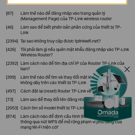
[87]
Làm thế nào để đăng nhập vào trang quản lý
(Management Page) của TP-Link wireless router
[46]
Làm sao để biết phiên bản phần cứng của thiết bị TP-
Link
[2394]
Tại sao không truy cập được tplinkwifi.net?
[426]
Tôi phải làm gì nếu quên mật khẩu đăng nhập vào TP-Link
Wireless Router?
[2392]
Làm cách nào để tìm địa chỉ IP của Router TP-Link của
bạn?
[399]
Làm thế nào để tìm và thay đổi mật khẩu của mạng
không dây trên các thiết bị TP-Link
[497]
Cách đặt lại (reset) Router TP-Link về mặc định gốc
[73]
Làm sao để thay đổi tên đăng nhập và mật khẩu quản trị
[2053]
Cách tìm số model thiết bị TP-Link của bạn
[874]
Làm cách nào để định cấu hình Bộ mở rộng sóng của tôi
thông qua nút WPS để mở rộng phạm vi phủ sóng của
mạng Wi-Fi hiện có?