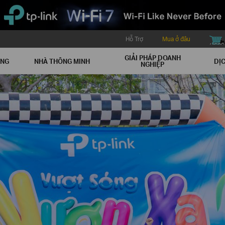
Hỗ Trợ
Mua ở đâu
buy icon
GIẢI PHÁP DOANH
ẠNG
NHÀ THÔNG MINH
DỊC
NGHIỆP