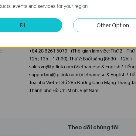
ucts, events and services for your region.
ink Technologies Việt Nam
ĐI
Other Option
https://www.tp-link.com/vn/
https://community.tp-link.com
:
+84 28 6261 5079 - (Thời gian làm việc: Thứ 2 – Thứ
12h ; 13h – 17h30); Thứ 7: Buổi sáng (8h30 – 12h) )
sales.vn@tp-link.com (Vietnamese & English / Tiếng
support.vn@tp-link.com (Vietnamese & English / Tiế
Tòa nhà Viettel, Số 285 Đường Cách Mạng Tháng T
Thành phố Hồ Chí Minh, Việt Nam
Theo dõi chúng tôi