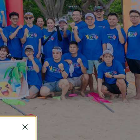
Close