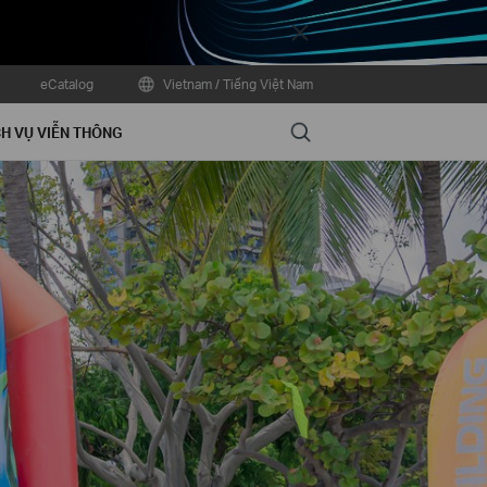
Close
eCatalog
Vietnam / Tiếng Việt Nam
Search
H VỤ VIỄN THÔNG