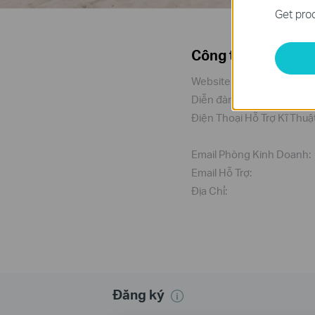
Get prod
Công ty TNHH TP-L
Website:
Diễn đàn hỗ trợ kỹ thuật:
Điện Thoại Hỗ Trợ Kĩ Thuật
Email Phòng Kinh Doanh:
Email Hỗ Trợ:
Địa Chỉ:
Đăng ký