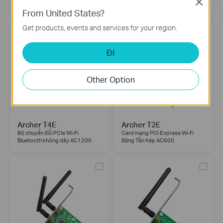
Close
Băng Tần Kép AC1300
Bluetooth 4.2
From United States?
Get products, events and services for your region.
MỚI RA MẮT
ĐI
Other Option
Archer T4E
Archer T2E
Bộ chuyển đổi PCIe Wi-Fi
Card mạng PCI Express Wi-Fi
Bluetooth không dây AC1200
Băng Tần Kép AC600