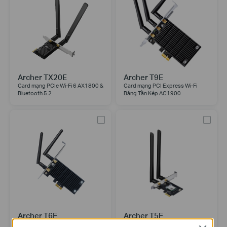
Archer TX20E
Archer T9E
Card mạng PCIe Wi-Fi 6 AX1800 &
Card mạng PCI Express Wi-Fi
Bluetooth 5.2
Băng Tần Kép AC1900
Archer T6E
Archer T5E
Card mạng PCI Express Wi-Fi
Card mạng PCIe Wi-Fi AC1200 &