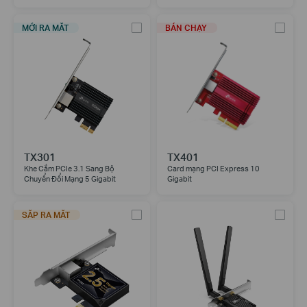
MỚI RA MẮT
BÁN CHẠY
TX301
TX401
Khe Cắm PCIe 3.1 Sang Bộ
Card mạng PCI Express 10
Chuyển Đổi Mạng 5 Gigabit
Gigabit
SẮP RA MẮT