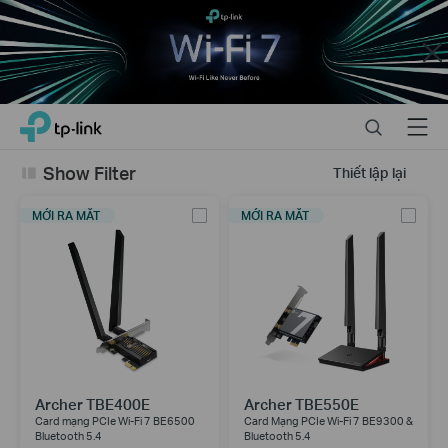
Close
Click
Search
Menu
TP-Link, Reliably Smart
to
skip
Show Filter
Thiết lập lại
the
navigation
MỚI RA MẮT
MỚI RA MẮT
bar
Archer TBE400E
Archer TBE550E
Card mạng PCIe Wi-Fi 7 BE6500
Card Mạng PCIe Wi-Fi 7 BE9300 &
Bluetooth 5.4
Bluetooth 5.4