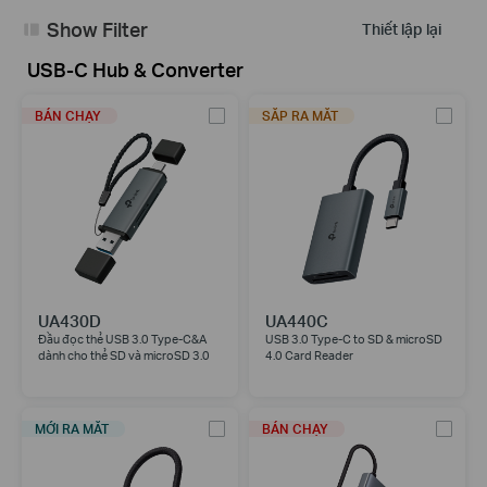
Show Filter
Thiết lập lại
USB-C Hub & Converter
BÁN CHẠY
SẮP RA MẮT
UA430D
UA440C
Đầu đọc thẻ USB 3.0 Type-C&A
USB 3.0 Type-C to SD & microSD
dành cho thẻ SD và microSD 3.0
4.0 Card Reader
MỚI RA MẮT
BÁN CHẠY