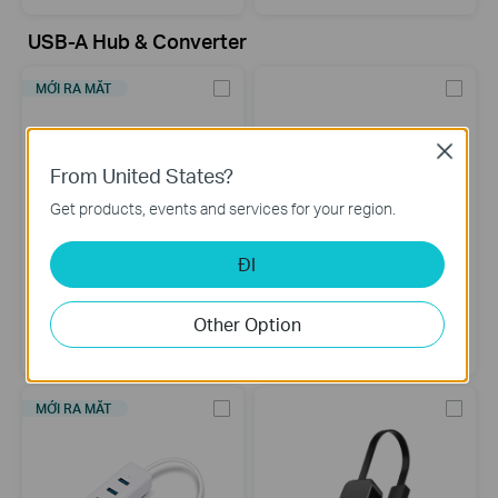
USB-A Hub & Converter
MỚI RA MẮT
Close
From United States?
Get products, events and services for your region.
ĐI
UH700
UH400
Bộ chia USB 3.0 7 cổng
Bộ chia 4 cổng USB 3.0
Other Option
MỚI RA MẮT