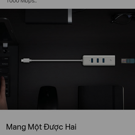
1000 Mbps..
Mang Một Được Hai