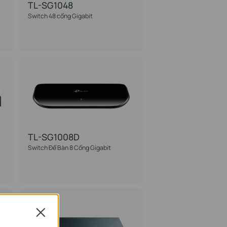
TL-SG1048
Switch 48 cổng Gigabit
TL-SG1008D
Switch Để Bàn 8 Cổng Gigabit
Close