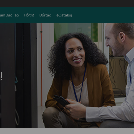
Tâm Đào Tạo
Hỗ trợ
Đối tác
eCatalog
!