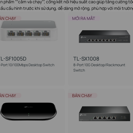
ản phẩm ""cắm và chạy"", cổng kết nối hiệu suất cao giúp tăng cường 
cầu cấu hình trước khi sử dụng, dễ dàng mở rộng, phù hợp với môi trư
ÁN CHẠY
MỚI RA MẮT
TL-SF1005D
TL-SX1008
-Port 10/100Mbps Desktop Switch
8-Port 10G Desktop/Rackmount
Switch
ÁN CHẠY
BÁN CHẠY