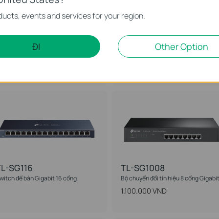
ucts, events and services for your region.
TL-SG1016
TL-SG1016D
ĐI
Other Option
ộ chia tín hiệu 16 cổng Gigabit
Bộ chia tín hiệu 16 cổng Gigabit
Desktop/Rackmount
1.999.000 VND
L-SG116
TL-SG1008
witch để bàn Gigabit 16 cổng
Bộ chuyển đổi tín hiệu 8 cổng Gigabi
1.100.000 VND