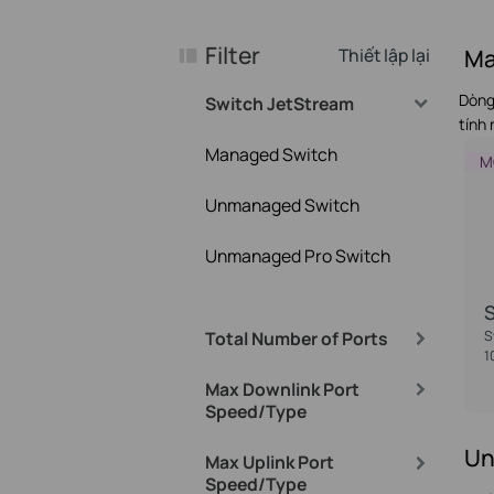
Filter
Thiết lập lại
Ma
Dòng
Switch JetStream
tính
Managed Switch
M
Unmanaged Switch
Unmanaged Pro Switch
Total Number of Ports
S
1
Max Downlink Port
Speed/Type
Un
Max Uplink Port
Speed/Type