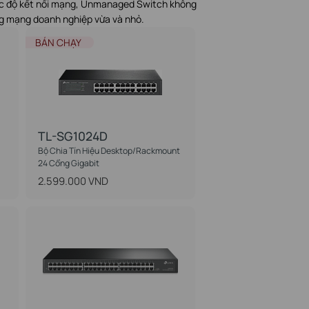
tốc độ kết nối mạng, Unmanaged Switch không
ờng mạng doanh nghiệp vừa và nhỏ.
BÁN CHẠY
TL-SG1024D
Bộ Chia Tín Hiệu Desktop/Rackmount
24 Cổng Gigabit
2.599.000 VND