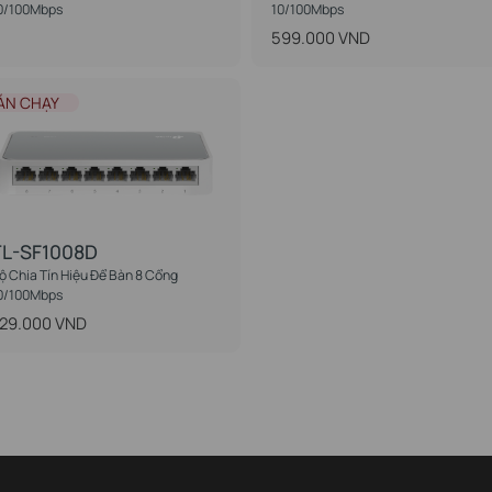
0/100Mbps
10/100Mbps
599.000 VND
ÁN CHẠY
TL-SF1008D
ộ Chia Tín Hiệu Để Bàn 8 Cổng
0/100Mbps
29.000 VND