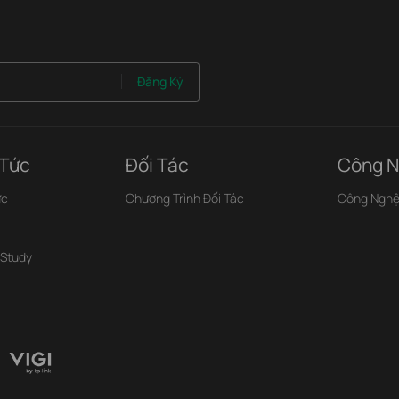
Đăng Ký
 Tức
Đối Tác
Công N
ức
Chương Trình Đối Tác
Công Ngh
 Study