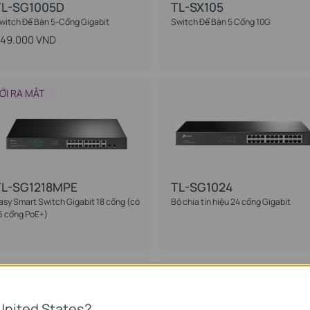
TL-SG1005D
TL-SX105
witch Để Bàn 5-Cổng Gigabit
Switch Để Bàn 5 Cổng 10G
49.000 VND
ỚI RA MẮT
TL-SG1218MPE
TL-SG1024
asy Smart Switch Gigabit 18 cổng (có
Bộ chia tín hiệu 24 cổng Gigabit
6 cổng PoE+)
BÁN CHẠY
United States?