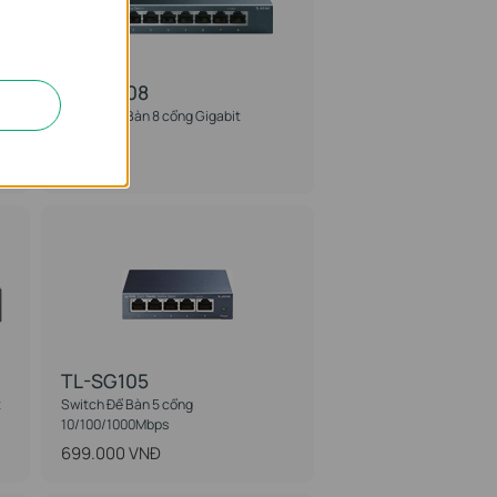
TL-SG108
Switch Để Bàn 8 cổng Gigabit
TL-SG105
t
Switch Để Bàn 5 cổng
10/100/1000Mbps
699.000 VNĐ