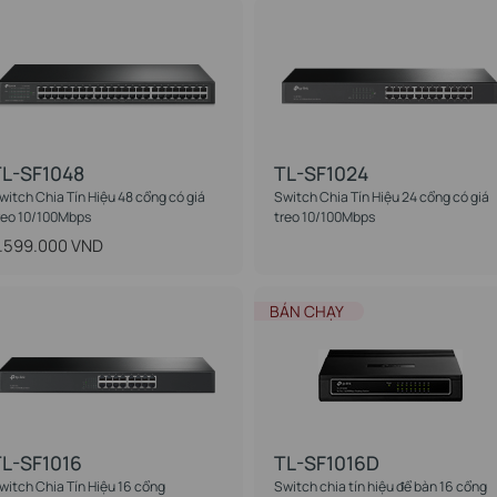
L-SF1048
TL-SF1024
witch Chia Tín Hiệu 48 cổng có giá
Switch Chia Tín Hiệu 24 cổng có giá
reo 10/100Mbps
treo 10/100Mbps
.599.000 VND
BÁN CHẠY
L-SF1016
TL-SF1016D
witch Chia Tín Hiệu 16 cổng
Switch chia tín hiệu để bàn 16 cổng