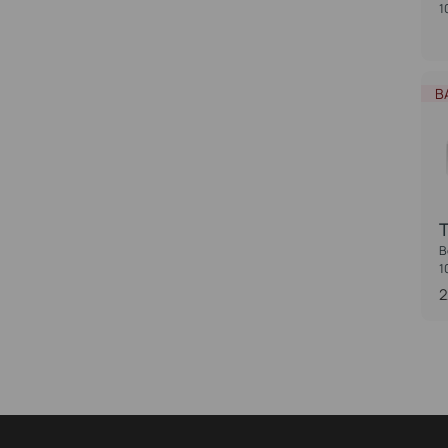
1
B
B
1
2