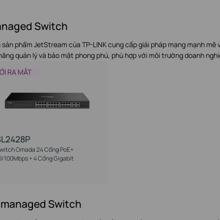
naged Switch
 sản phẩm JetStream của TP-LINK cung cấp giải pháp mạng mạnh mẽ vớ
 năng quản lý và bảo mật phong phú, phù hợp với môi trường doanh ngh
ỚI RA MẮT
SL2428P
witch Omada 24 Cổng PoE+
0/100Mbps + 4 Cổng Gigabit
managed Switch