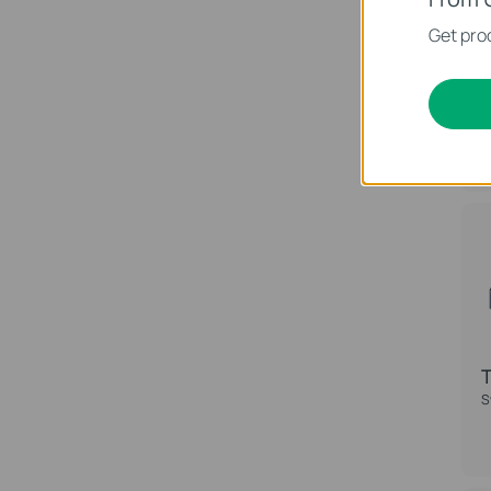
Get prod
B
T
S