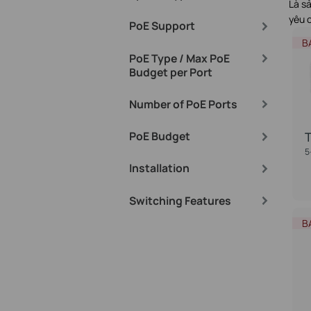
Là s
yêu 
PoE Support
B
PoE Type / Max PoE
Budget per Port
Number of PoE Ports
PoE Budget
5
Installation
Switching Features
B