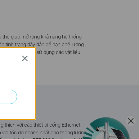
có thể giúp mở rộng khả năng hệ thống
rên tình trạng dây dẫn để hạn chế lượng
ủa Châu Âu, cấm sử dụng các vật liệu
Close
g thích với các thiết bị cổng Ethernet
 với tốc độ nhanh nhất cho thông lượng