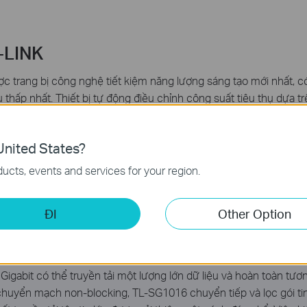
-LINK
c trang bị công nghệ tiết kiệm năng lượng sáng tạo mới nhất, 
thấp nhất. Thiết bị tự động điều chỉnh công suất tiêu thụ dựa t
 bạn. Thiết bị cũng hoàn toàn tương thích với tiêu chuẩn RoHS c
iệu đóng gói có thể được tái chế.
nited States?
ucts, events and services for your region.
ĐI
Other Option
igabit có thể truyền tải một lượng lớn dữ liệu và hoàn toàn tươn
huyển mạch non-blocking, TL-SG1016 chuyển tiếp và lọc gói tin