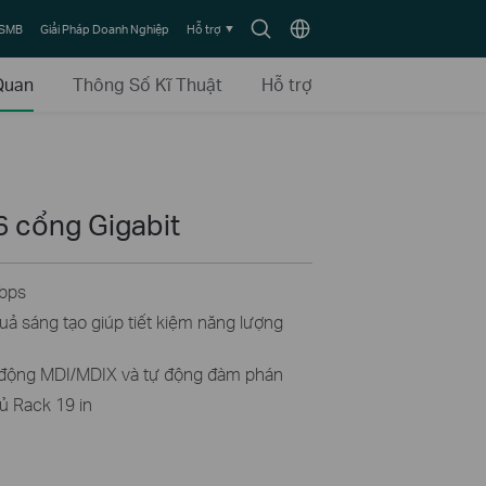
Biểu
Chọn
 SMB
Giải Pháp Doanh Nghiệp
Hỗ trợ
tượng
vùng
tìm
Quan
Thông Số Kĩ Thuật
Hỗ trợ
kiếm
16 cổng Gigabit
bps
ả sáng tạo giúp tiết kiệm năng lượng
ự động MDI/MDIX và tự động đàm phán
ủ Rack 19 in