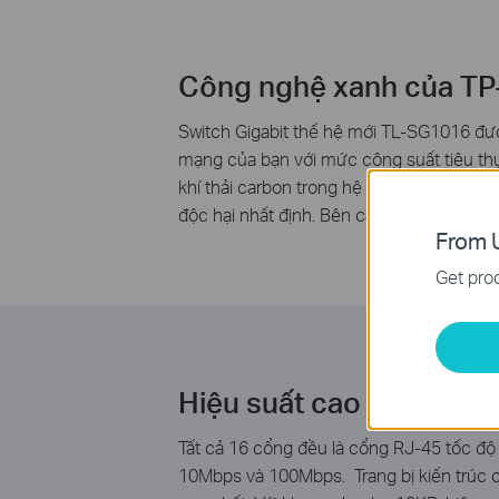
Công nghệ xanh của TP
Switch Gigabit thế hệ mới TL-SG1016 đượ
mạng của bạn với mức công suất tiêu thụ 
khí thải carbon trong hệ thống mạng của
độc hại nhất định. Bên cạnh đó, 80% vật l
From U
Get prod
Hiệu suất cao
Tất cả 16 cổng đều là cổng RJ-45 tốc độ G
10Mbps và 100Mbps. Trang bị kiến trúc c