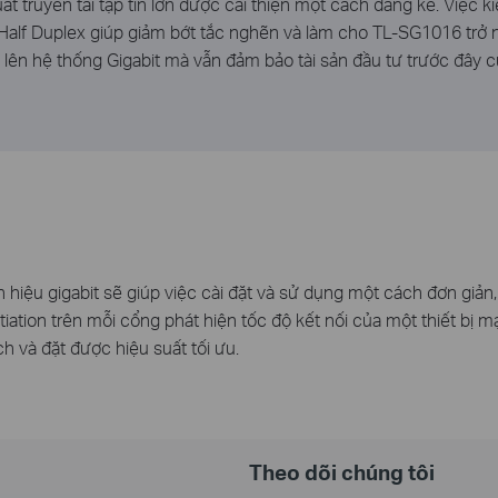
t truyền tải tập tin lớn được cải thiện một cách đáng kể. Việc 
alf Duplex giúp giảm bớt tắc nghẽn và làm cho TL-SG1016 trở nê
ên hệ thống Gigabit mà vẫn đảm bảo tài sản đầu tư trước đây c
n hiệu gigabit sẽ giúp việc cài đặt và sử dụng một cách đơn giả
iation trên mỗi cổng phát hiện tốc độ kết nối của một thiết bị
 và đặt được hiệu suất tối ưu.
Theo dõi chúng tôi