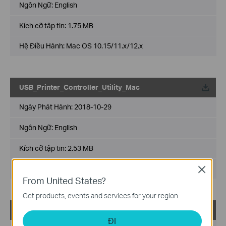
Ngôn Ngữ:
English
Kích cỡ tập tin:
1.75 MB
Hệ Điều Hành: Mac OS 10.15/11.x/12.x
USB_Printer_Controller_Utility_Mac
Về
Ngày Phát Hành:
2018-10-29
Ngôn Ngữ:
English
Kích cỡ tập tin:
2.53 MB
Hệ Điều Hành: Mac OS 10.9-10.14
Close
From United States?
Get products, events and services for your region.
USB_Printer_Controller_Utility_Windows
Về
ĐI