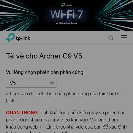
Close
Click
Search
Menu
TP-Link, Reliably Smart
to
skip
the
Tải về cho
Archer C9
V5
navigation
bar
Vui lòng chọn phiên bản phần cứng:
V5
>
Làm sao để biết phiên bản phần cứng của thiết bị TP-
Link
QUAN TRỌNG
: Tính khả dụng của kiểu máy và phiên bản
phần cứng khác nhau tùy theo khu vực. Vui lòng tham
khảo trang web TP-Link theo khu vực của bạn để xác định