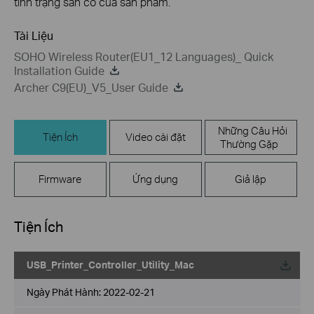
tình trạng sẵn có của sản phẩm.
Tài Liệu
SOHO Wireless Router(EU1_12 Languages)_ Quick
Installation Guide
Archer C9(EU)_V5_User Guide
Những Câu Hỏi
Tiện Ích
Video cài đặt
Thường Gặp
Firmware
Ứng dụng
Giả lập
Tiện Ích
USB_Printer_Controller_Utility_Mac
Về
Ngày Phát Hành:
2022-02-21