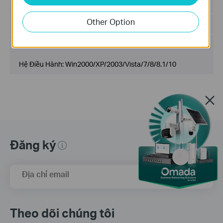
Ngày Phát Hành:
2017-02-15
Other Option
Ngôn Ngữ:
English
Kích cỡ tập tin:
14.26MB
Hệ Điều Hành: Win2000/XP/2003/Vista/7/8/8.1/10
Đăng ký
Địa chỉ email
Đăng Ký
Theo dõi chúng tôi