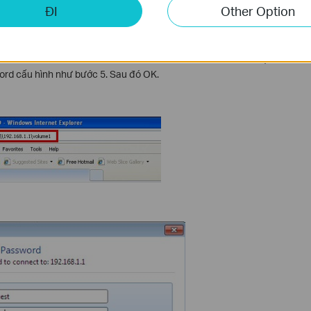
ĐI
Other Option
chỉ như hình bên dưới sau đó --> Enter. Khi cửa sổ window hiện
rd cấu hình như bước 5. Sau đó OK.