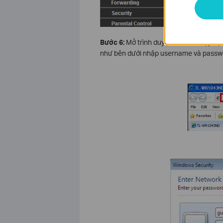
Bước 6:
Mở trình duyệt web và nhập địa 
như bên dưới nhập username và passwo