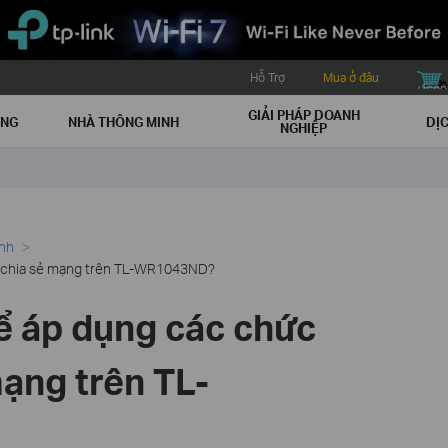
Hỗ Trợ
Mua ở đâu
buy icon
GIẢI PHÁP DOANH
ẠNG
NHÀ THÔNG MINH
DỊC
NGHIỆP
ình
g chia sẻ mạng trên TL-WR1043ND?
ể áp dụng các chức
ạng trên TL-