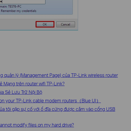
g quản lý (Management Page) của TP-Link wireless router
ẻ Mạng trên router wifi TP-Link?
ia Sẻ Lưu Trữ Nội Bộ
 on your TP-Link cable modem routers（Blue UI）
 của tôi gặp sự cố với ổ đĩa cứng được cắm vào cổng USB
cannot modify files on my hard drive?