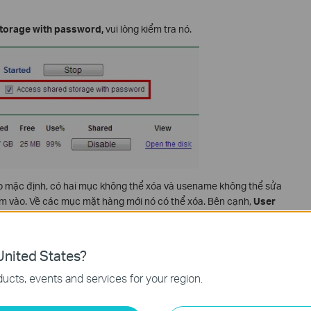
torage with password,
vui lòng kiểm tra nó.
 mặc định, có hai mục không thể xóa và usename không thể sửa
êm vào. Về các mục mặt hàng mới nó có thể xóa. Bên cạnh,
User
à
FT Access
có thể sử đổi.
nited States?
ucts, events and services for your region.