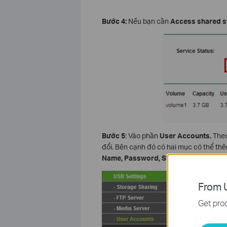
Bước 4:
Nếu bạn cần
Access shared s
Bước 5
: Vào phần
User Accounts.
Theo
đổi. Bên cạnh đó có hai mục có thể th
Name, Password, Storage Authority
v
From U
Get prod