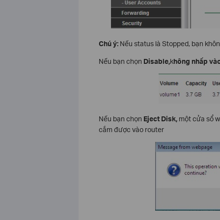
Chú ý:
Nếu status là Stopped, bạn khôn
Nếu bạn chọn
Disable,
k
hông nhấp vào
Nếu bạn chọn
Eject Disk,
một cửa sổ wi
cắm được vào router