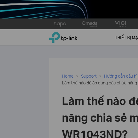
Click
to
TP-Link, Reliably Smart
skip
THIẾT BỊ M
the
navigation
bar
Home
Support
Hướng dẫn cấu h
Làm thế nào để áp dụng các chức năn
Làm thế nào đ
năng chia sẻ m
WR1043ND?