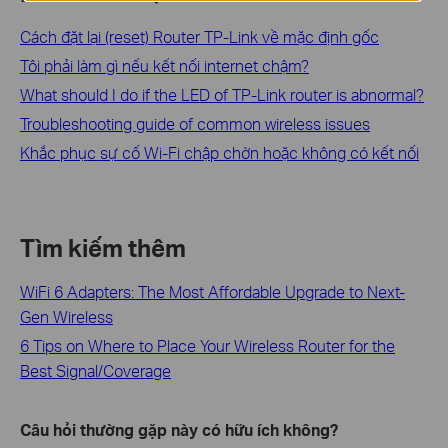
Cách đặt lại (reset) Router TP-Link về mặc định gốc
Tôi phải làm gì nếu kết nối internet chậm?
What should I do if the LED of TP-Link router is abnormal?
Troubleshooting guide of common wireless issues
Khắc phục sự cố Wi-Fi chập chờn hoặc không có kết nối
Tìm kiếm thêm
WiFi 6 Adapters: The Most Affordable Upgrade to Next-
Gen Wireless
6 Tips on Where to Place Your Wireless Router for the
Best Signal/Coverage
Câu hỏi thường gặp này có hữu ích không?