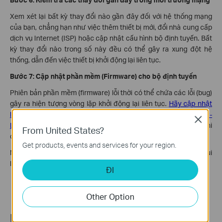
Xem xét lại bất kỳ thay đổi nào gần đây đối với hệ thống mạng
của bạn, chẳng hạn như việc thêm thiết bị mới, đổi nhà cung cấp
dịch vụ Internet (ISP) hoặc cập nhật cấu hình bộ định tuyến. Bất
kỳ thay đổi nào trong số này đều có thể gây ra xung đột hệ
thống, dẫn đến việc thiết bị khởi động lại liên tục.
Bước 7: Cập nhật phần mềm (Firmware) cho bộ định tuyến
Phiên bản phần mềm (firmware) lỗi thời có thể chứa các lỗi (bug)
gây ra hiện tượng vòng lặp khởi động lại liên tục.
Hãy cập nhật
lên phiên bản phần mềm mới nhất cho bộ định tuyến Wi-Fi TP-
Close
Link của bạn
và kiểm tra xem sự cố có được khắc phục sau khi
From United States?
cập nhật hay không.
Get products, events and services for your region.
Nếu sự cố vẫn tiếp diễn sau khi đã thử tất cả các bước trên, vui
lòng liên hệ với
bộ phận hỗ trợ của TP-Link
để được trợ giúp.
ĐI
Other Option
Related FAQs