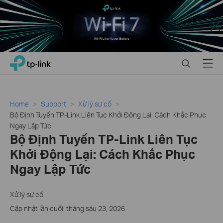
Close
Click
Search
Menu
TP-Link, Reliably Smart
to
skip
the
navigation
Home
Support
Xử lý sự cố
bar
Bộ Định Tuyến TP-Link Liên Tục Khởi Động Lại: Cách Khắc Phục
Ngay Lập Tức
Bộ Định Tuyến TP-Link Liên Tục
Khởi Động Lại: Cách Khắc Phục
Ngay Lập Tức
Xử lý sự cố
Cập nhật lần cuối: tháng sáu 23, 2026