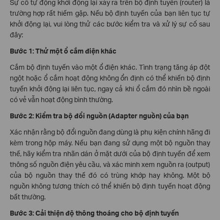
Sự cố tự động khởi động lại xảy ra trên bộ định tuyến (router) là
trường hợp rất hiếm gặp. Nếu bộ định tuyến của bạn liên tục tự
khởi động lại, vui lòng thử các bước kiểm tra và xử lý sự cố sau
đây:
Bước 1: Thử một ổ cắm điện khác
Cắm bộ định tuyến vào một ổ điện khác. Tình trạng tăng áp đột
ngột hoặc ổ cắm hoạt động không ổn định có thể khiến bộ định
tuyến khởi động lại liên tục, ngay cả khi ổ cắm đó nhìn bề ngoài
có vẻ vẫn hoạt động bình thường.
Bước 2: Kiểm tra bộ đổi nguồn (Adapter nguồn) của bạn
Xác nhận rằng bộ đổi nguồn đang dùng là phụ kiện chính hãng đi
kèm trong hộp máy. Nếu bạn đang sử dụng một bộ nguồn thay
thế, hãy kiểm tra nhãn dán ở mặt dưới của bộ định tuyến để xem
thông số nguồn điện yêu cầu, và xác minh xem nguồn ra (output)
của bộ nguồn thay thế đó có trùng khớp hay không. Một bộ
nguồn không tương thích có thể khiến bộ định tuyến hoạt động
bất thường.
Bước 3: Cải thiện độ thông thoáng cho bộ định tuyến