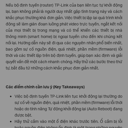
Nếu bộ định tuyến (router) TP-Link của bạn liên tục tự khởi động
lại, bạn không phải là người duy nhất gặp tình trạng này và cách
khắc phục thường khá đơn giản. Việc thiết bị lặp lại quá trình khởi
động sẽ làm gián đoạn luồng phát video trực tuyến, ngắt kết nối
của mọi thiết bị trong mạng và có thể khiến các thiết bị nhà
thông minh (smart home) bị ngoại tuyến cho đến khi chúng kết
nối lại. Hướng dẫn này sẽ đi qua các nguyên nhân phổ biến nhất,
bao gồm sự cố nguồn điện, quá nhiệt, phần mềm (firmware) lỗi
thời và các thiết lập trên bộ định tuyến, giúp bạn xác định và giải
quyết vấn đề một cách nhanh chóng. Hãy thử các bước theo thứ
tự, bắt đầu từ những cách khắc phục đơn giản nhất.
Các điểm chính cần lưu ý (Key Takeaways)
Việc bộ định tuyến TP-Link liên tục khởi động lại thường do
sự cố về nguồn điện, quá nhiệt, phần mềm (firmware) lỗi thời
hoặc do tính năng Tự động khởi động lại (Auto Reboot) đang
được bật.
Hãy thử cắm vào một ổ điện khác trước tiên. Ổ cắm bị lỗi
hoặc nguồn điện không ổn định là một trong những nguyên