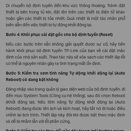
Di chuyển bộ định tuyến đến khu vực thông thoáng. Tránh đặt
thiết bị bên trong tủ kín, đặt lên trên các thiết bị điện tử khác
hoặc gần các thiết bị tỏa nhiệt. Quá nhiệt là một tác nhân phổ
biến dẫn đến việc thiết bị tự động khởi động lại.
Bước 4: Khôi phục cài đặt gốc cho bộ định tuyến (Reset)
Nếu các bước trên vẫn không giải quyết được sự cố, hãy tiến
hành khôi phục bộ định tuyến TP-Link của bạn về cài đặt mặc
định của nhà sản xuất. Thao tác này sẽ xóa sạch các thiết lập lỗi
có thể là nguyên nhân gây ra tình trạng mất ổn định.
Bước 5: Kiểm tra xem tính năng Tự động khởi động lại (Auto
Reboot) có đang bật không
Đăng nhập vào trang quản lý giao diện web của bộ định tuyến, đi
đến mục System Tools (Công cụ hệ thống), sau đó chọn Reboot
(Khởi động lại). Nếu tính năng Tự động khởi động lại (Auto
Reboot) đang được lên lịch và kích hoạt, hãy tắt nó đi hoặc điều
chỉnh lại lịch trình. Thiết lập này đôi khi được bật theo mặc định
và dễ bị nhầm lẫn với lỗi phần cứng.
Bước 6: Kiểm tra các thay đổi gần đây trong môi trường mạng