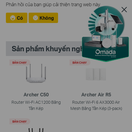
Phản hồi của bạn giúp cải thiện trang web này.
Có
Không
Sản phẩm khuyến nghị
BÁN CHẠY
BÁN CHẠY
Archer C50
Archer Air R5
Router Wi-Fi AC1200 Băng
Router Wi-Fi 6 AX3000 Air
Tần Kép
Mesh Băng Tần Kép (3-pack)
BÁN CHẠY