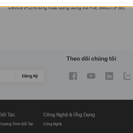
Device (PD) không hoạt động đúng với PoE Switch (PSE)
Theo dõi chúng tôi
Đăng Ký
Đối Tác
Công Nghệ & Ứng Dụng
Chương Trình Đối Tác
Công Nghệ