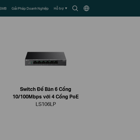
Biểu
Chọn
 SMB
Giải Pháp Doanh Nghiệp
Hỗ trợ
tượng
vùng
tìm
kiếm
Switch Để Bàn 6 Cổng
10/100Mbps với 4 Cổng PoE
LS106LP