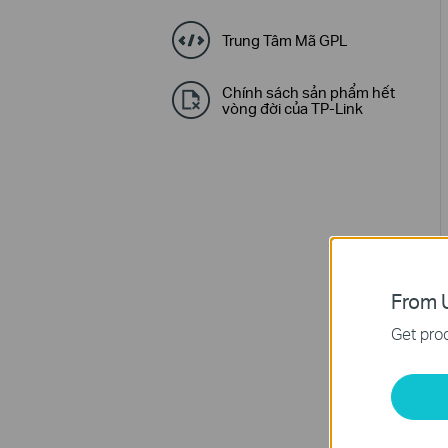
Trung Tâm Mã GPL
Chính sách sản phẩm hết
vòng đời của TP-Link
From U
Get prod