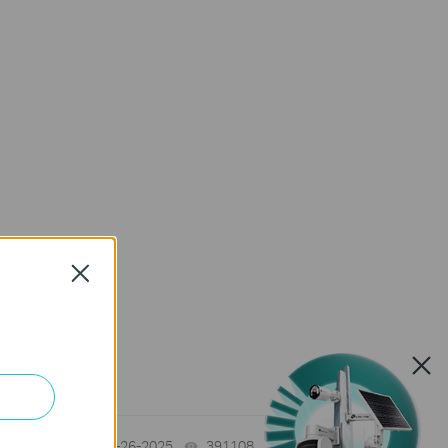
Close
11-26-2025
391108
views