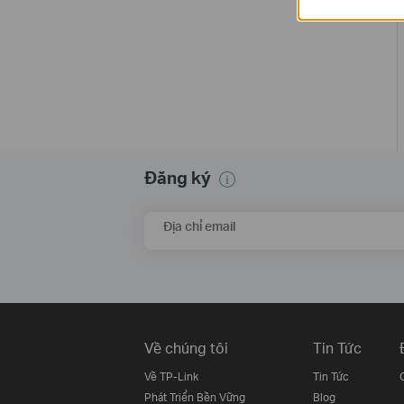
Đăng ký
Địa chỉ email
Về chúng tôi
Tin Tức
Về TP-Link
Tin Tức
Phát Triển Bền Vững
Blog