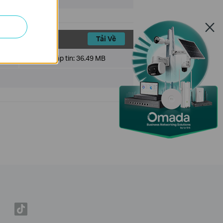
Tải Về
Kích cỡ tập tin:
36.49 MB