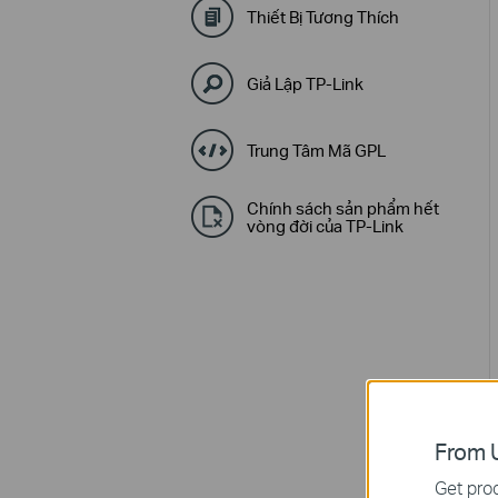
Thiết Bị Tương Thích
Giả Lập TP-Link
Trung Tâm Mã GPL
Chính sách sản phẩm hết
vòng đời của TP-Link
From U
Get prod