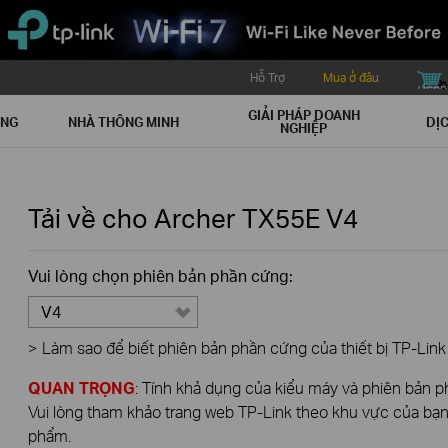
Hỗ Trợ
Mua ở đâu
buy icon
GIẢI PHÁP DOANH
ẠNG
NHÀ THÔNG MINH
DỊC
NGHIỆP
Tải về cho
Archer TX55E
V4
Vui lòng chọn phiên bản phần cứng:
V4
>
Làm sao để biết phiên bản phần cứng của thiết bị TP-Link
QUAN TRỌNG
: Tính khả dụng của kiểu máy và phiên bản 
Vui lòng tham khảo trang web TP-Link theo khu vực của bạn 
phẩm.