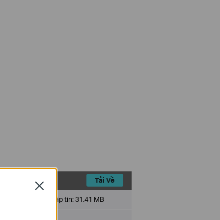
Tải Về
Close
Kích cỡ tập tin:
31.41 MB