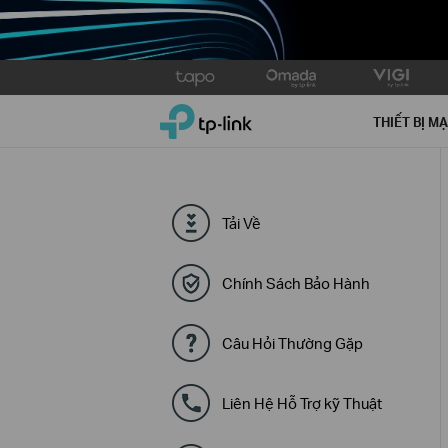
Click
to
TP-Link, Reliably Smart
skip
THIẾT BỊ M
the
navigation
bar
Tải Về
Chính Sách Bảo Hành
Câu Hỏi Thường Gặp
Liên Hệ Hỗ Trợ kỹ Thuật