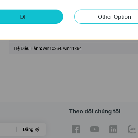
ĐI
Other Option
Archer TX55E_V4_00.034_240620_Win10_Win11
Ngày Phát Hành:
2024-11-04
Ngôn Ngữ:
Multi-language
Hệ Điều Hành: win10x64, win11x64
Theo dõi chúng tôi
Đăng Ký