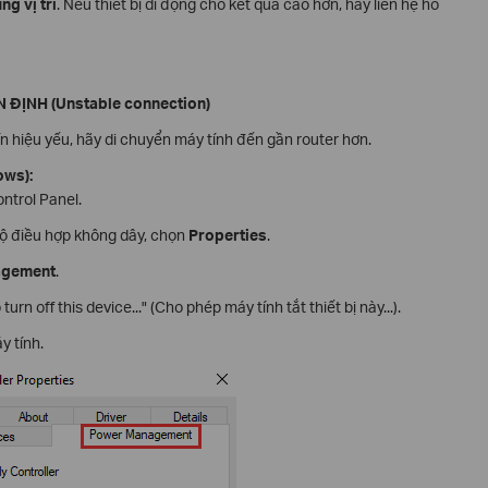
ng vị trí
. Nếu thiết bị di động cho kết quả cao hơn, hãy liên hệ hỗ
 ĐỊNH (Unstable connection)
n hiệu yếu, hãy di chuyển máy tính đến gần router hơn.
ows):
ntrol Panel.
bộ điều hợp không dây, chọn
Properties
.
agement
.
urn off this device..." (Cho phép máy tính tắt thiết bị này...).
 tính.