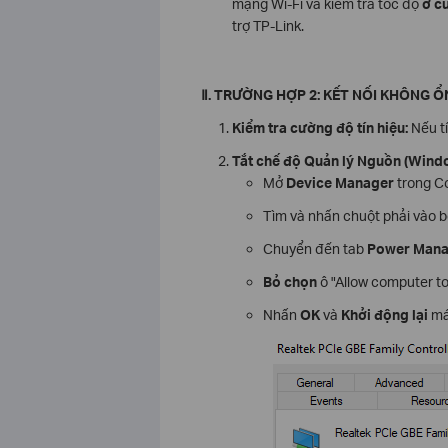
mạng Wi-Fi và kiểm tra tốc độ
ở cù
trợ TP-Link.
Ⅱ
. TRƯỜNG HỢP 2: KẾT NỐI KHÔNG ỔN
Kiểm tra cường độ tín hiệu:
Nếu tí
Tắt chế độ Quản lý Nguồn (Wind
Mở
Device Manager
trong Co
Tìm và nhấn chuột phải vào 
Chuyển đến tab
Power Man
Bỏ chọn
ô "Allow computer to t
Nhấn
OK
và
Khởi động lại
máy