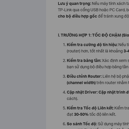
Lưu ý quan trọng:
Nếu máy tính xách ta
TP-Link qua cổng USB hoặc PC Card, b
cho bộ điều hợp gốc
để tránh xung độ
Ⅰ
. TRƯỜNG HỢP 1: TỐC ĐỘ CHẬM (Sl
Kiểm tra cường độ tín hiệu:
Nếu tí
(router) hơn, tốt nhất là khoảng
3-
Kiểm tra băng tần:
Xác định xem s
bạn sử dụng bộ điều hợp băng tần 
Điều chỉnh Router:
Liên hệ bộ phậ
(channel width)
trên router nhằm 
Cập nhật Driver:
Cập nhật trình đ
cách).
Kiểm tra Tốc độ Liên kết:
Kiểm tr
đạt
30-50%
tốc độ liên kết.
So sánh Tốc độ:
Sử dụng máy tính 