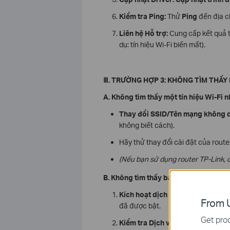
Kiểm tra Ping:
Thử
Ping
đến địa ch
Liên hệ Hỗ trợ:
Cung cấp kết quả trê
dụ: tín hiệu Wi-Fi biến mất).
Ⅲ
. TRƯỜNG HỢP 3: KHÔNG TÌM THẤY 
A. Không tìm thấy một tín hiệu Wi-Fi n
Thay đổi SSID/Tên mạng không 
không biết cách).
Hãy thử thay đổi cài đặt của route
(Nếu bạn sử dụng router TP-Link, 
B. Không tìm thấy bất kỳ tín hiệu Wi-F
Kích hoạt dịch vụ không dây:
Có t
From U
đã được bật.
Get prod
Kiểm tra Dịch vụ (Windows/MAC)