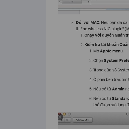
Đối với MAC:
Nếu bạn đã cài 
thị "no wireless NIC plugin" 
Chạy với quyền Quản trị
Kiểm tra tài khoản Quản 
Mở
Apple menu
.
Chọn
System Pref
Trong cửa sổ Syste
Ở phía bên trái, tì
Nếu có từ
Admin
ng
Nếu có từ
Standar
thể được sử dụng để