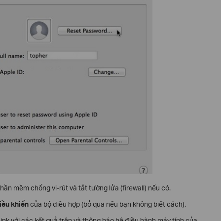
hần mềm chống vi-rút và tắt tường lửa (firewall) nếu có.
iều khiển
của bộ điều hợp (bỏ qua nếu bạn không biết cách).
ink với các kết quả trên và thông báo hệ điều hành máy tính của