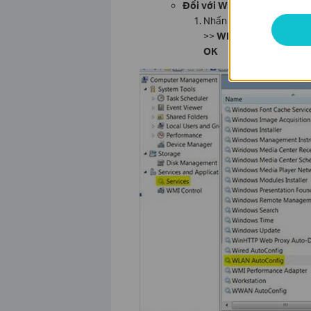
Đối với Windows:
Kích hoạt
Nhấn chuột phải vào
My
>>
WLAN AutoConfig
>
OK