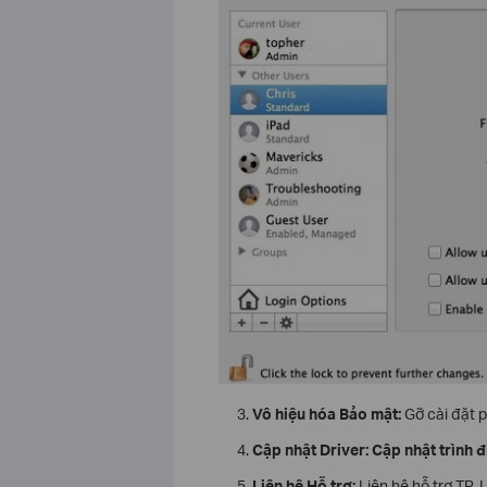
Vô hiệu hóa Bảo mật:
Gỡ cài đặt p
Cập nhật Driver:
Cập nhật trình đ
Liên hệ Hỗ trợ:
Liên hệ hỗ trợ TP-L