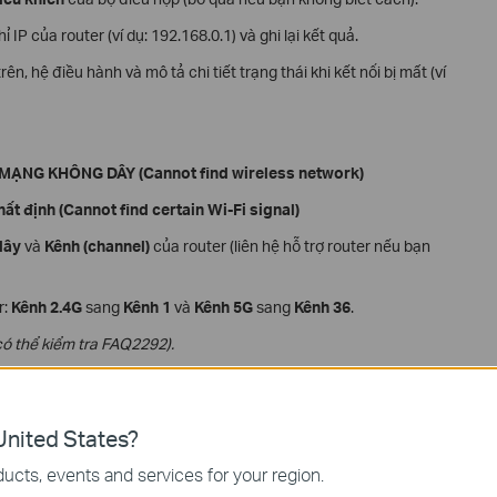
ỉ IP của router (ví dụ: 192.168.0.1) và ghi lại kết quả.
n, hệ điều hành và mô tả chi tiết trạng thái khi kết nối bị mất (ví
MẠNG KHÔNG DÂY (Cannot find wireless network)
hất định (Cannot find certain Wi-Fi signal)
dây
và
Kênh (channel)
của router (liên hệ hỗ trợ router nếu bạn
r:
Kênh 2.4G
sang
Kênh 1
và
Kênh 5G
sang
Kênh 36
.
có thể kiểm tra FAQ2292).
i nào (Cannot find any Wi-Fi signal)
hể có một nút Wi-Fi Bật/Tắt trên một số máy tính. Đảm bảo nó
nited States?
ucts, events and services for your region.
: