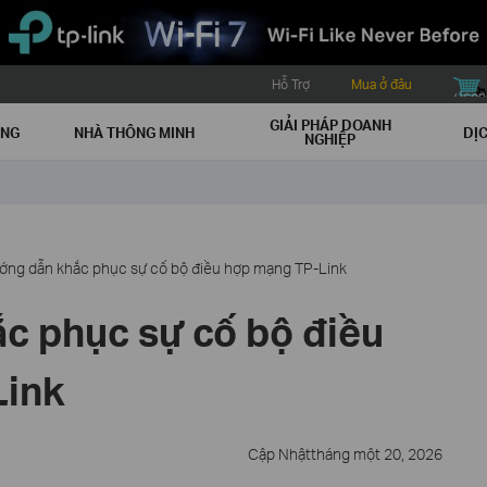
Hỗ Trợ
Mua ở đâu
buy icon
GIẢI PHÁP DOANH
ẠNG
NHÀ THÔNG MINH
DỊC
NGHIỆP
ớng dẫn khắc phục sự cố bộ điều hợp mạng TP-Link
c phục sự cố bộ điều
Link
Cập Nhậttháng một 20, 2026