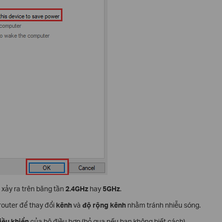
 xảy ra trên băng tần
2.4GHz
hay
5GHz
.
router để thay đổi
kênh
và
độ rộng kênh
nhằm tránh nhiễu sóng.
iều khiển
của bộ điều hợp (bỏ qua nếu bạn không biết cách).