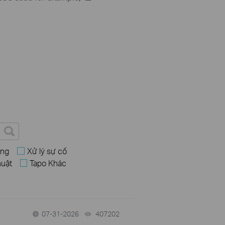
ùng
Xử lý sự cố
huật
Tapo Khác
07-31-2026
407202
views