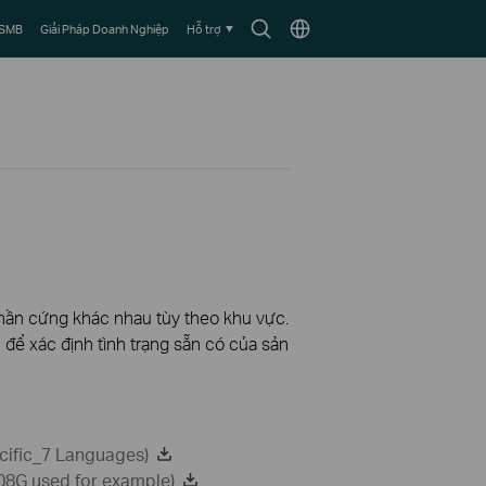
Biểu
Chọn
 SMB
Giải Pháp Doanh Nghiệp
Hỗ trợ
tượng
vùng
tìm
kiếm
phần cứng khác nhau tùy theo khu vực.
để xác định tình trạng sẵn có của sản
cific_7 Languages)
008G used for example)