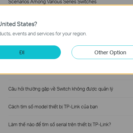
Scenarios Among Various Series Switches
How to Test the Jumbo Frame Pass-Through Feature on TP
nited States?
Link Switches
ucts, events and services for your region.
How to Troubleshoot Unstable Internet Issue on Omada
ĐI
Other Option
Switch
How to Troubleshoot No Internet Issue on Omada Switch
Câu hỏi thường gặp về Switch không được quản lý
Cách tìm số model thiết bị TP-Link của bạn
Làm thế nào để tìm số serial trên thiết bị TP-Link?