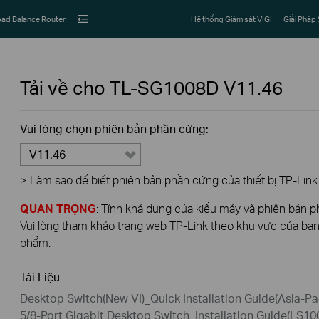
ad Balance Router
Hệ thống Giám sát VIGI
Giải Pháp
Tải về cho
TL-SG1008D
V11.46
Vui lòng chọn phiên bản phần cứng:
V11.46
>
Làm sao để biết phiên bản phần cứng của thiết bị TP-Link
QUAN TRỌNG
: Tính khả dụng của kiểu máy và phiên bản 
Vui lòng tham khảo trang web TP-Link theo khu vực của bạn 
phẩm.
Tài Liệu
Desktop Switch(New VI)_Quick Installation Guide(Asia-Pa
5/8-Port Gigabit Desktop Switch_Installation Guide(LS1