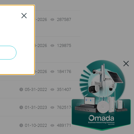
Close
-
07-31-2026
287587
views
06-24-2026
129875
views
06-24-2026
184176
views
05-31-2022
351407
views
01-31-2023
7625174
views
01-10-2022
489171
views