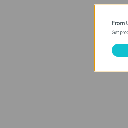
From U
Get prod