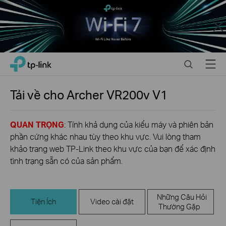
Close
Click
Search
Menu
TP-Link, Reliably Smart
to
skip
the
Tải về cho
Archer VR200v
V1
navigation
bar
QUAN TRỌNG
: Tính khả dụng của kiểu máy và phiên bản
phần cứng khác nhau tùy theo khu vực. Vui lòng tham
khảo trang web TP-Link theo khu vực của bạn để xác định
tình trạng sẵn có của sản phẩm.
Những Câu Hỏi
Tiện Ích
Video cài đặt
Thường Gặp