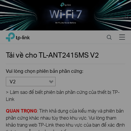
Close
Click
Search
Menu
TP-Link, Reliably Smart
to
skip
the
Tải về cho
TL-ANT2415MS
V2
navigation
bar
Vui lòng chọn phiên bản phần cứng:
V2
>
Làm sao để biết phiên bản phần cứng của thiết bị TP-
Link
QUAN TRỌNG
: Tính khả dụng của kiểu máy và phiên bản
phần cứng khác nhau tùy theo khu vực. Vui lòng tham
khảo trang web TP-Link theo khu vực của bạn để xác định