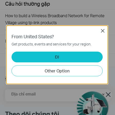
Câu hỏi thường gặp
How to build a Wireless Broadband Network for Remote
Village using tp-link products
08-02-2024
159425
views
Close
From United States?
Introduction for TP-Link Outdoor Antennas
Get products, events and services for your region.
02-12-2018
156116
views
ĐI
Other Option
Đăng ký
Địa chỉ email
Đăng Ký
Theo dõi chúng tôi