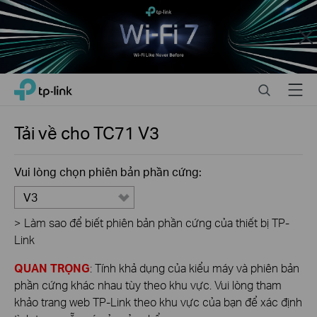
Close
Click
Search
Menu
TP-Link, Reliably Smart
to
skip
the
Tải về cho
TC71
V3
navigation
bar
Vui lòng chọn phiên bản phần cứng:
V3
>
Làm sao để biết phiên bản phần cứng của thiết bị TP-
Link
QUAN TRỌNG
: Tính khả dụng của kiểu máy và phiên bản
phần cứng khác nhau tùy theo khu vực. Vui lòng tham
khảo trang web TP-Link theo khu vực của bạn để xác định