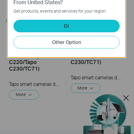
From United States?
Get products, events and services for your region.
ĐI
How to Install
How to Mount Your
microSD Card for
Tapo Pan&Tilt
Other Option
Tapo Pan&Tilt
Camera (Tapo
Camera (Tapo
C220/Tapo
C220/Tapo
C230/TC71)
C230/TC71)
Tapo smart cameras do much more than traditional cameras. High resolution videos deliver crystal-clear images while smart motion detection and instant notifications make sure you never miss a thing. Two-way audio lets you communicate with your loved ones in real time.
Tapo smart cameras do much more than traditional cameras. High resolution videos deliver crystal-clear images while smart motion detection and instant notifications make sure you never miss a thing. Two-way audio lets you communicate with your loved ones in real time.
More
More