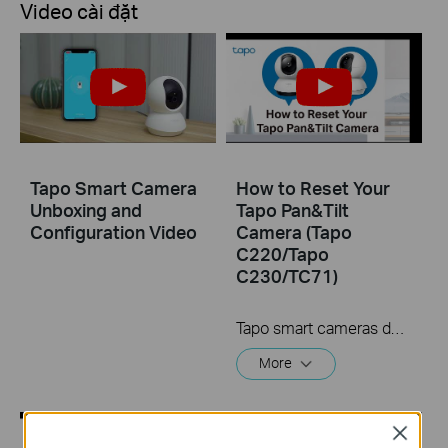
Video cài đặt
Tapo Smart Camera
How to Reset Your
Unboxing and
Tapo Pan&Tilt
Configuration Video
Camera (Tapo
C220/Tapo
C230/TC71)
Tapo smart cameras do much more than traditional cameras. High resolution videos deliver crystal-clear images while smart motion detection and instant notifications make sure you never miss a thing. Two-way audio lets you communicate with your loved ones in real time.
More
Close