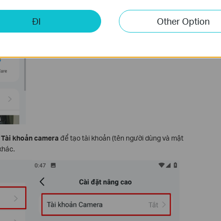
ĐI
Other Option
n
Tài khoản camera
để tạo tài khoản (tên người dùng và mật
khác.