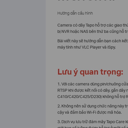
Hướng dẫn cấu hình
Camera có dây Tapo hỗ trợ các giao thứ
bị NVR hoặc NAS bên thứ ba cũng hỗ t
Bài viết này sẽ hướng dẫn bạn cách kế
máy tính như VLC Player và iSpy.
Lưu ý quan trọng:
1. Với các camera dùng pin/chuông cửa
RTSP khi được kết nối có dây, gắn dây 
C410/C420/C425/D230) không hỗ trợ RTS
2. Không nên sử dụng chức năng này tr
cậy và đảm bảo Wi-Fi được mã hóa.
3. Dịch vụ lưu trữ đám mây Tapo Care 
giới hạn số luồng được hỗ trợ ở một số 