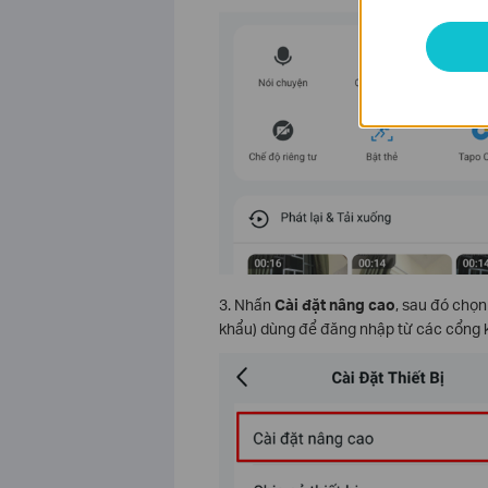
3. Nhấn
Cài đặt nâng cao
, sau đó chọ
khẩu) dùng để đăng nhập từ các cổng 