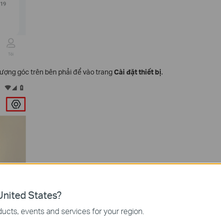
tượng góc trên bên phải để vào trang
Cài đặt thiết bị
.
nited States?
ucts, events and services for your region.