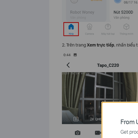
2. Trên trang
Xem trực tiếp
, nhấn biểu 
From U
Get prod