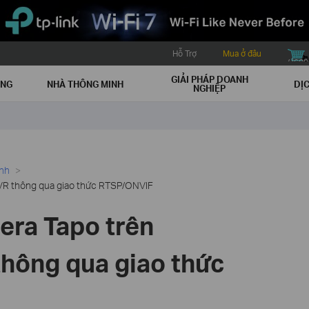
Hỗ Trợ
Mua ở đâu
buy icon
GIẢI PHÁP DOANH
ẠNG
NHÀ THÔNG MINH
DỊC
NGHIỆP
ình
R thông qua giao thức RTSP/ONVIF
ra Tapo trên
hông qua giao thức