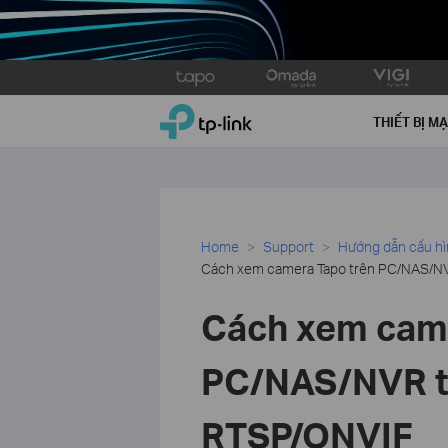
Click
to
TP-Link, Reliably Smart
skip
THIẾT BỊ M
the
navigation
bar
Home
Support
Hướng dẫn cấu h
Cách xem camera Tapo trên PC/NAS/NV
Cách xem came
PC/NAS/NVR t
RTSP/ONVIF