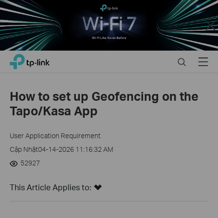
Close
Click
Search
Menu
TP-Link, Reliably Smart
to
skip
the
How to set up Geofencing on the
navigation
Tapo/Kasa App
bar
User Application Requirement
Cập Nhật04-14-2026 11:16:32 AM
52927
This Article Applies to: