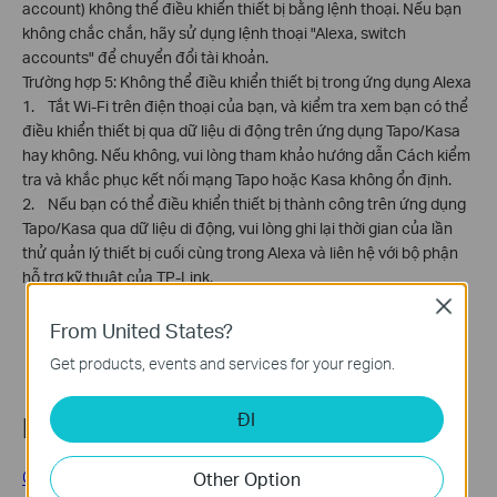
account) không thể điều khiển thiết bị bằng lệnh thoại. Nếu bạn
không chắc chắn, hãy sử dụng lệnh thoại "Alexa, switch
accounts" để chuyển đổi tài khoản.
Trường hợp 5: Không thể điều khiển thiết bị trong ứng dụng Alexa
1. Tắt Wi-Fi trên điện thoại của bạn, và kiểm tra xem bạn có thể
điều khiển thiết bị qua dữ liệu di động trên ứng dụng Tapo/Kasa
hay không. Nếu không, vui lòng tham khảo hướng dẫn Cách kiểm
tra và khắc phục kết nối mạng Tapo hoặc Kasa không ổn định.
2. Nếu bạn có thể điều khiển thiết bị thành công trên ứng dụng
Tapo/Kasa qua dữ liệu di động, vui lòng ghi lại thời gian của lần
thử quản lý thiết bị cuối cùng trong Alexa và liên hệ với bộ phận
hỗ trợ kỹ thuật của TP-Link.
Close
From United States?
Get products, events and services for your region.
ĐI
Related FAQs
Cannot use the Tapo/Kasa app to control my smart
Other Option