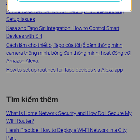
devices
Is Your Kasa Device Not Connecting? Troubleshooting
Setup Issues
Kasa and Tapo Siri Integration: How to Control Smart
Devices with Siri
Cách làm cho thiết bị Tapo của tôi (ổ cắm thông minh,
camera thông minh, bóng đèn thông minh) hoạt động với
Amazon Alexa.
How to set up routines for Tapo devices via Alexa app
Tìm kiếm thêm
What Is Home Network Security and How Do I Secure My
WiFi Router?
Harsh Practice: How to Deploy a Wi-Fi Network in a City
Park