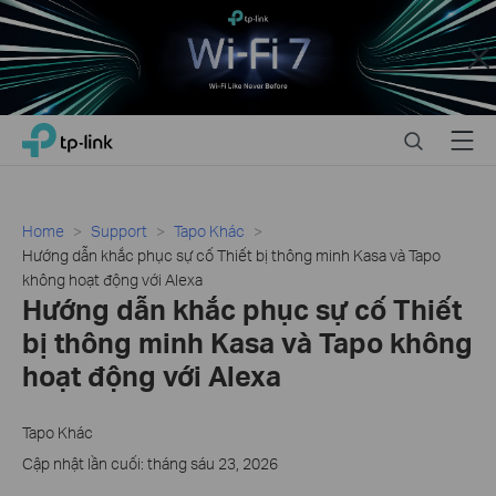
Close
Click
Search
Menu
TP-Link, Reliably Smart
to
skip
the
navigation
Home
Support
Tapo Khác
bar
Hướng dẫn khắc phục sự cố Thiết bị thông minh Kasa và Tapo
không hoạt động với Alexa
Hướng dẫn khắc phục sự cố Thiết
bị thông minh Kasa và Tapo không
hoạt động với Alexa
Tapo Khác
Cập nhật lần cuối: tháng sáu 23, 2026