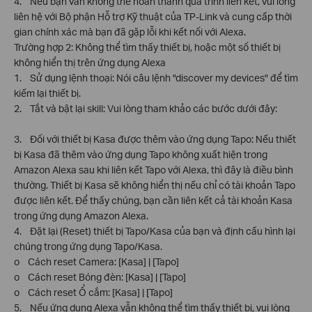
4. Nếu bạn vẫn không thể hoàn thành quá trình liên kết, vui lòng
liên hệ với Bộ phận Hỗ trợ Kỹ thuật của TP-Link và cung cấp thời
gian chính xác mà bạn đã gặp lỗi khi kết nối với Alexa.
Trường hợp 2: Không thể tìm thấy thiết bị, hoặc một số thiết bị
không hiển thị trên ứng dụng Alexa
1. Sử dụng lệnh thoại: Nói câu lệnh "discover my devices" để tìm
kiếm lại thiết bị.
2. Tắt và bật lại skill: Vui lòng tham khảo các bước dưới đây:
3. Đối với thiết bị Kasa được thêm vào ứng dụng Tapo: Nếu thiết
bị Kasa đã thêm vào ứng dụng Tapo không xuất hiện trong
Amazon Alexa sau khi liên kết Tapo với Alexa, thì đây là điều bình
thường. Thiết bị Kasa sẽ không hiển thị nếu chỉ có tài khoản Tapo
được liên kết. Để thấy chúng, bạn cần liên kết cả tài khoản Kasa
trong ứng dụng Amazon Alexa.
4. Đặt lại (Reset) thiết bị Tapo/Kasa của bạn và định cấu hình lại
chúng trong ứng dụng Tapo/Kasa.
o Cách reset Camera: [Kasa] | [Tapo]
o Cách reset Bóng đèn: [Kasa] | [Tapo]
o Cách reset Ổ cắm: [Kasa] | [Tapo]
5. Nếu ứng dụng Alexa vẫn không thể tìm thấy thiết bị, vui lòng