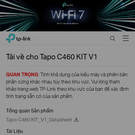
Close
Click
Search
Menu
TP-Link, Reliably Smart
to
skip
the
Tải về cho
Tapo C460 KIT
V1
navigation
bar
QUAN TRỌNG
: Tính khả dụng của kiểu máy và phiên bản
phần cứng khác nhau tùy theo khu vực. Vui lòng tham
khảo trang web TP-Link theo khu vực của bạn để xác định
tình trạng sẵn có của sản phẩm.
Tổng quan Sản phẩm
Tapo C460 KIT_V1_Datasheet
Tài Liệu