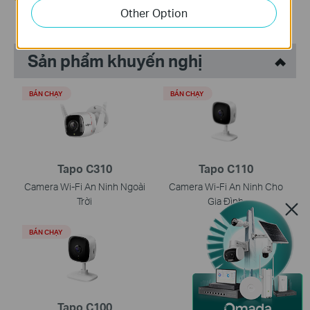
Other Option
Sản phẩm khuyến nghị
BÁN CHẠY
BÁN CHẠY
Tapo C310
Tapo C110
Camera Wi-Fi An Ninh Ngoài
Camera Wi-Fi An Ninh Cho
Trời
Gia Đình
BÁN CHẠY
Tapo C100