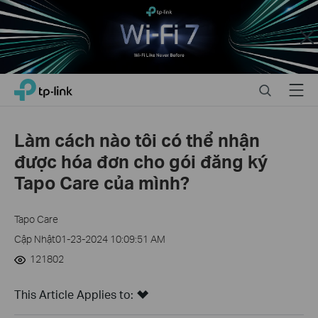
Close
Click
Search
Menu
TP-Link, Reliably Smart
to
skip
the
Làm cách nào tôi có thể nhận
navigation
được hóa đơn cho gói đăng ký
bar
Tapo Care của mình?
Tapo Care
Cập Nhật01-23-2024 10:09:51 AM
121802
This Article Applies to: