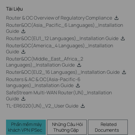
Tài Liệu
Router & OC Overview of Regulatory Compliance
Router&OC(Asia_Pacific_6 Languages)_Installation
Guide
Router&OC(EU1_12 Languages)_Installation Guide
Router&OC(America_4 Languages)_Installation
Guide
Router&OC(Middle_East_Africa_2
Languages)_Installation Guide
Router&OC(EU2_16 Languages)_Installation Guide
Routers & AC & OC(Asia-Pacific-6
languages)_Installation Guide
SafeStream Multi-WAN Router(UN)_Installation
Guide
TL-ER6020(UN)_V2_User Guide
Phần mềm máy
Những Câu Hỏi
Related
khách VPN IPSec
Thường Gặp
Documents